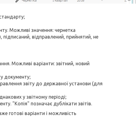
стандарту;
нту. Можливі значення: чернетка
), підписаний, відправлений, прийнятий, не
ння. Можливі варіанти: звітний, новий
ту документу;
дправлення звіту до державної установи (для
накових у звітному періоді;
нту. "Копія" позначає дублікати звітів.
 вже готові варіанти і можливість