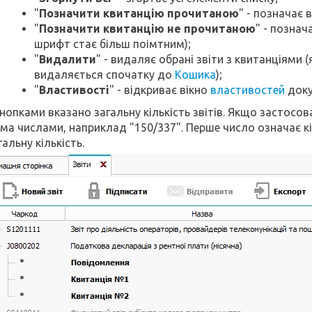
"
Позначити квитанцію прочитаною
" - позначає 
"
Позначити квитанцію не прочитаною
" - познач
шрифт стає більш поімтним);
"
Видалити
" - видаляє обрані звіти з квитанціями 
видаляється спочатку до
Кошика
);
"
Властивості
" - відкриває вікно
властивостей
докум
нопками вказано загальну кількість звітів. Якщо застосов
ма числами, наприклад "150/337". Перше число означає кіл
гальну кількість.