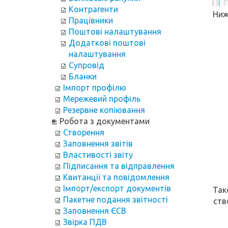
Контрагенти
Ниж
Працівники
Поштові налаштування
Додаткові поштові
налаштування
Супровід
Бланки
Імпорт профілю
Мережевий профіль
Резервне копіювання
Робота з документами
Створення
Заповнення звітів
Властивості звіту
Підписання та відправлення
Квитанції та повідомлення
Імпорт/експорт документів
Так
Пакетне подання звітності
ств
Заповнення ЄСВ
Звірка ПДВ