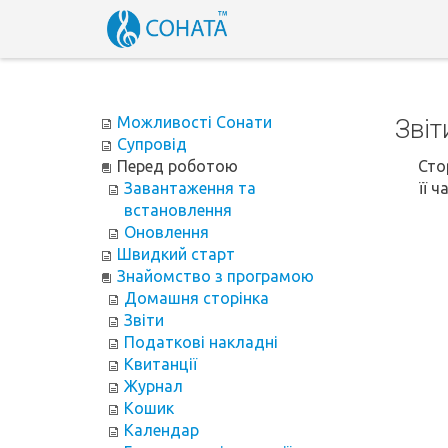
Можливості Сонати
Звіт
Супровід
Перед роботою
Сто
Завантаження та
її 
встановлення
Оновлення
Швидкий старт
Знайомство з програмою
Домашня сторінка
Звіти
Податкові накладні
Квитанції
Журнал
Кошик
Календар