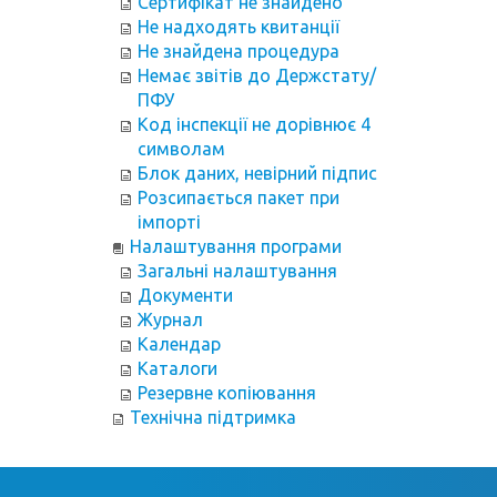
Сертифікат не знайдено
Не надходять квитанції
Не знайдена процедура
Немає звітів до Держстату/
ПФУ
Код інспекції не дорівнює 4
символам
Блок даних, невірний підпис
Розсипається пакет при
імпорті
Налаштування програми
Загальні налаштування
Документи
Журнал
Календар
Каталоги
Резервне копіювання
Технічна підтримка