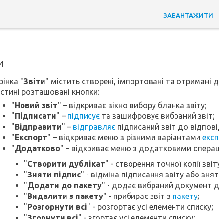
ЗАВАНТАЖИТИ
и
рінка "
Звіти
" містить створені, імпортовані та отримані д
частині розташовані кнопки:
"
Новий звіт
" – відкриває вікно вибору бланка звіту;
"
Підписати
" –
підписує
та зашифровує вибраний звіт;
"
Відправити
" –
відправляє
підписаний звіт до відпові
"
Експорт
" – відкриває меню з різними варіантами
експ
"
Додатково
" – відкриває меню з додатковими операці
"
Створити дублікат
" - створення точної копії звіт
"
Зняти підпис
" - відміна підписання звіту або знят
"
Додати до пакету
" - додає вибраний документ 
"
Видалити з пакету
" - прибирає звіт з
пакету
;
"
Розгорнути всі
" - розгортає усі елементи списку;
"
Згорнути всі
" - згортає усі елементи списку;