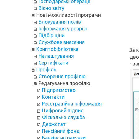
Господарські операції
Вікно звіту
Нові можливості програми
Блокування полів
Інформація у розрізі
Підбір ціни
Службове внесення
Криптобібліотека
За к
Налаштування
дво
Сертифікати
- за
Профіль
Створення профілю
Редагування профілю
Підприємство
Контакти
Реєстраційна інформація
Цифровий підпис
Фіскальна служба
Держстат
Пенсійний фонд
Банківські рахунки