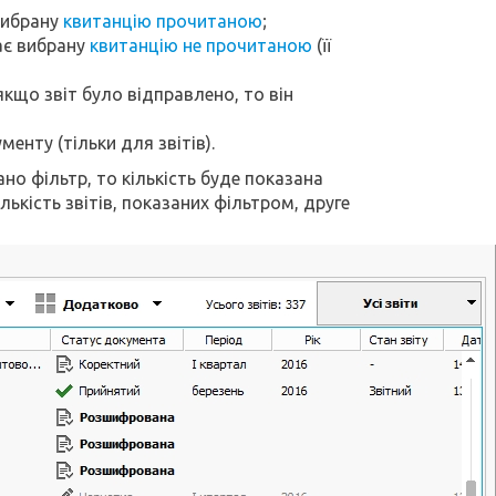
вибрану
квитанцію прочитаною
;
ає вибрану
квитанцію не прочитаною
(її
(якщо звіт було відправлено, то він
енту (тільки для звітів).
ано фільтр, то кількість буде показана
ькість звітів, показаних фільтром, друге