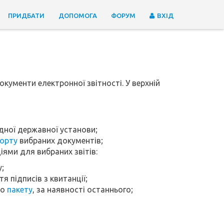
ПРИДБАТИ
ДОПОМОГА
ФОРУМ
ВХІД
окументи електронної звітності. У верхній
дної державної установи;
орту
вибраних документів;
ями для вибраних звітів:
у;
тя підписів з квитанції;
до
пакету
, за наявності останнього;