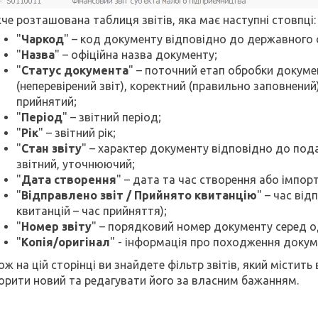
че розташована таблиця звітів, яка має наступні стовпці:
"
Чаркод
" – код документу відповідно до державного 
"
Назва
" – офіційна назва документу;
"
Статус документа
" – поточний етап обробки докуме
(неперевірений звіт), коректний (правильно заповнений
прийнятий;
"
Період
" – звітний період;
"
Рік
" – звітний рік;
"
Стан звіту
" – характер документу відповідно до пода
звітний, уточнюючий;
"
Дата створення
" – дата та час створення або імпор
"
Відправлено звіт / Прийнято квитанцію
" – час ві
квитанцій – час прийняття);
"
Номер звіту
" – порядковий номер документу серед од
"
Копія/оригінал
" - інформація про походження докуме
ож на цій сторінці ви знайдете фільтр звітів, який містить
орити новий та редагувати його за власним бажанням.