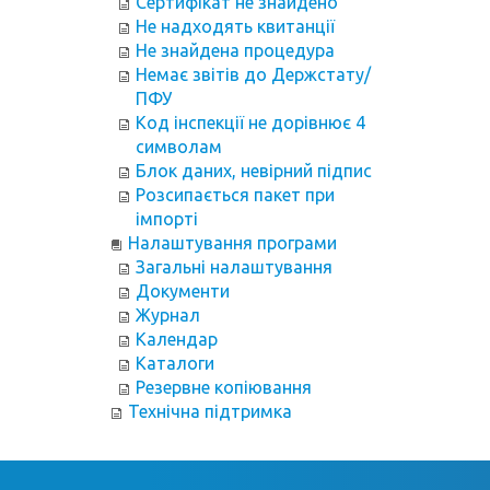
Сертифікат не знайдено
Не надходять квитанції
Не знайдена процедура
Немає звітів до Держстату/
ПФУ
Код інспекції не дорівнює 4
символам
Блок даних, невірний підпис
Розсипається пакет при
імпорті
Налаштування програми
Загальні налаштування
Документи
Журнал
Календар
Каталоги
Резервне копіювання
Технічна підтримка