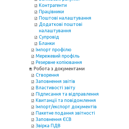
Контрагенти
Працівники
Поштові налаштування
Додаткові поштові
налаштування
Супровід
Бланки
Імпорт профілю
Мережевий профіль
Резервне копіювання
Робота з документами
Створення
Заповнення звітів
Властивості звіту
Підписання та відправлення
Квитанції та повідомлення
Імпорт/експорт документів
Пакетне подання звітності
Заповнення ЄСВ
Звірка ПДВ