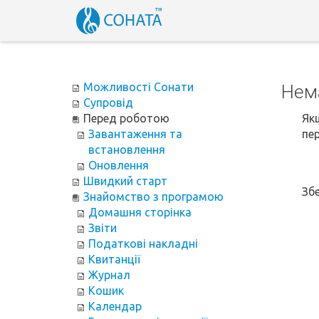
Можливості Сонати
Нема
Супровід
Перед роботою
Якщ
Завантаження та
пе
встановлення
Оновлення
Швидкий старт
Збе
Знайомство з програмою
Домашня сторінка
Звіти
Податкові накладні
Квитанції
Журнал
Кошик
Календар