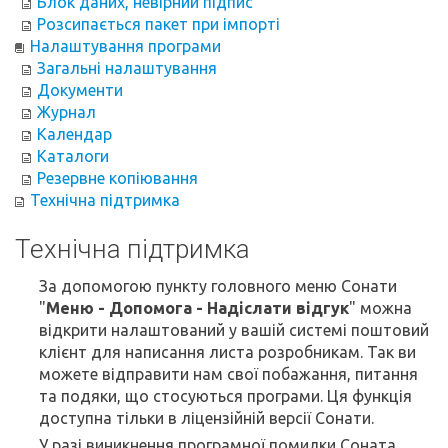
Блок даних, невірний підпис
Розсипається пакет при імпорті
Налаштування програми
Загальні налаштування
Документи
Журнал
Календар
Каталоги
Резервне копіювання
Технічна підтримка
Технічна підтримка
За допомогою пункту головного меню Сонати
"
Меню - Допомога - Надіслати відгук
" можна
відкрити налаштований у вашій системі поштовий
клієнт для написання листа розробникам. Так ви
можете відправити нам свої побажання, питання
та подяки, що стосуються програми. Ця функція
доступна тільки в ліцензійній версії Сонати.
У разі виникнення програмної помилки Соната