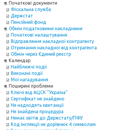
Початкові документи
Фіскальна служба
Держстат
Пенсійний фонд
Обмін податковими накладними
Початкові налаштування
Відправлення накладної контрагенту
Отримання накладної від контрагента
Обмін через Єдиний реєстр
Календар
Найближчі події
Виконані події
Мої нагадування
Поширені проблеми
Ключі від АЦСК "Україна"
Сертифікат не знайдено
Не надходять квитанції
Не знайдена процедура
Немає звітів до Держстату/ПФУ
Код інспекції не дорівнює 4 символам