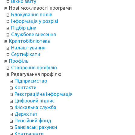
Вікно звіту
Нові можливості програми
Блокування полів
Інформація у розрізі
Підбір ціни
Службове внесення
Криптобібліотека
Налаштування
Сертифікати
Профіль
Створення профілю
Редагування профілю
Підприємство
Контакти
Реєстраційна інформація
Цифровий підпис
Фіскальна служба
Держстат
Пенсійний фонд
Банківські рахунки
Контрагенти