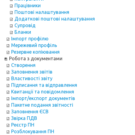
Працівники
Поштові налаштування
Додаткові поштові налаштування
Супровід
Бланки
Імпорт профілю
Мережевий профіль
Резервне копіювання
Робота з документами
Створення
Заповнення звітів
Властивості звіту
Підписання та відправлення
Квитанції та повідомлення
Імпорт/експорт документів
Пакетне подання звітності
Заповнення ЄСВ
Звірка ПДВ
Реєстр ПН
Розблокування ПН