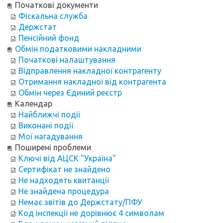
Початкові документи
Фіскальна служба
Держстат
Пенсійний фонд
Обмін податковими накладними
Початкові налаштування
Відправлення накладної контрагенту
Отримання накладної від контрагента
Обмін через Єдиний реєстр
Календар
Найближчі події
Виконані події
Мої нагадування
Поширені проблеми
Ключі від АЦСК "Україна"
Сертифікат не знайдено
Не надходять квитанції
Не знайдена процедура
Немає звітів до Держстату/ПФУ
Код інспекції не дорівнює 4 символам