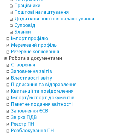
Працівники
Поштові налаштування
Додаткові поштові налаштування
Супровід
Бланки
Імпорт профілю
Мережевий профіль
Резервне копіювання
Робота з документами
Створення
Заповнення звітів
Властивості звіту
Підписання та відправлення
Квитанції та повідомлення
Імпорт/експорт документів
Пакетне подання звітності
Заповнення ЄСВ
Звірка ПДВ
Реєстр ПН
Розблокування ПН