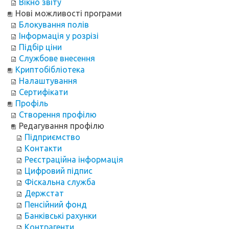
Вікно звіту
Нові можливості програми
Блокування полів
Інформація у розрізі
Підбір ціни
Службове внесення
Криптобібліотека
Налаштування
Сертифікати
Профіль
Створення профілю
Редагування профілю
Підприємство
Контакти
Реєстраційна інформація
Цифровий підпис
Фіскальна служба
Держстат
Пенсійний фонд
Банківські рахунки
Контрагенти