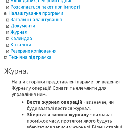
Блок даних, невірний підпис
Розсипається пакет при імпорті
Налаштування програми
Загальні налаштування
Документи
Журнал
Календар
Каталоги
Резервне копіювання
Технічна підтримка
Журнал
На цій сторінки представлені параметри ведення
Журналу операцій Сонати та елементи для
управління ним.
Вести журнал операцій
- визначає, чи
буде взагалі вестися журнал.
Зберігати записи журналу
- визначає
проміжок часу, протягом якого будуть
зберігатися записи у журналі. Більш старіші