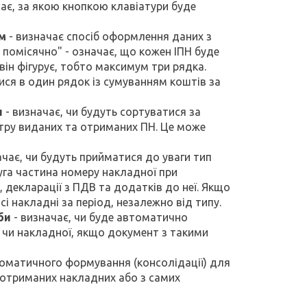
ає, за якою кнопкою клавіатури буде
м
- визначає спосіб оформлення даних з
 помісячно" - означає, що кожен ІПН буде
він фігурує, тобто максимум три рядка.
ися в один рядок із сумуванням коштів за
и
- визначає, чи будуть сортуватися за
ру виданих та отриманих ПН. Це може
ачає, чи будуть прийматися до уваги тип
руга частина номеру накладної при
 декларації з ПДВ та додатків до неї. Якщо
сі накладні за період, незалежно від типу.
би
- визначає, чи буде автоматично
 чи накладної, якщо документ з такими
оматичного формування (консолідації) для
та отриманих накладних або з самих