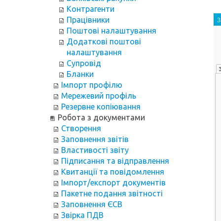
Контрагенти
Працівники
Поштові налаштування
Додаткові поштові
налаштування
Супровід
Бланки
Імпорт профілю
Мережевий профіль
Резервне копіювання
Робота з документами
Створення
Заповнення звітів
Властивості звіту
Підписання та відправлення
Квитанції та повідомлення
Імпорт/експорт документів
Пакетне подання звітності
Заповнення ЄСВ
Звірка ПДВ