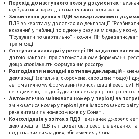
Перехід до наступного поля у документах
- визнач
відбуватися перехід до наступного поля звіту.
Заповнення даних з ПДВ за квартальним підсумко
ПДВ за квартал у додатках до декларації. "Розбивати
вказаний у таблиці по одному разу за місяць, у якому 
"Групувати поквартально" - кожен ІПН буде записуват
три місяці.
Сортувати накладні у реєстрі ПН за датою виписк
датою накладні при автоматичному формуванні реєст
дещо сповільнити формування реєстру.
Розподіляти накладні по типам декларацій
- визн
декларації (загальна, скорочена, спрощена тощо) і д
автоматичному формуванні (консолідації) реєстру ПН,
не відмічено, то до будь-якої декларації потраплять в
Автоматично змінювати номер у періоді за потре
змінюватися номер у періоді для імпортованого звіту
реквізитами та номером вже є у Сонаті.
Консолідація у звітах з ПДВ
- визначає джерело авт
декларації з ПДВ та її додатків: з реєстрів виданих 
податкових накладних, збережених у Сонаті.