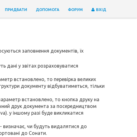
ПРИДБАТИ
ДОПОМОГА
ФОРУМ
ВХІД
суються заповнення документів, їх
уть дані у звітах розраховуватися
аметр встановлено, то перевірка великих
труктури документу відбуватиметься, тільки
параметр встановлено, то кнопка друку на
ичний друк документа за посередництвом
va). у іншому разі буде викликатися
- визначає, чи будуть видалятися до
ортовані до Сонати.