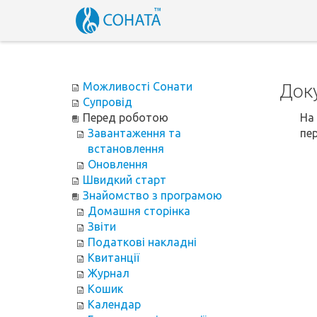
Можливості Сонати
Док
Супровід
Перед роботою
На
Завантаження та
пер
встановлення
Оновлення
Швидкий старт
Знайомство з програмою
Домашня сторінка
Звіти
Податкові накладні
Квитанції
Журнал
Кошик
Календар