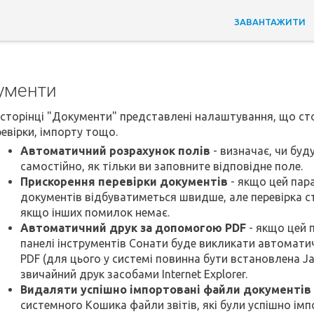
ЗАВАНТАЖИТИ
ументи
 сторінці "Документи" представлені налаштування, що сто
евірки, імпорту тощо.
Автоматичний розрахунок полів
- визначає, чи буд
самостійно, як тільки ви заповните відповідне поле.
Прискорення перевірки документів
- якщо цей пар
документів відбуватиметься швидше, але перевірка с
якщо інших помилок немає.
Автоматичний друк за допомогою PDF
- якщо цей 
панелі інструментів Сонати буде викликати автомат
PDF (для цього у системі повинна бути встановлена Ja
звичайний друк засобами Internet Explorer.
Видаляти успішно імпортовані файли документів
системного Кошика файли звітів, які були успішно імп