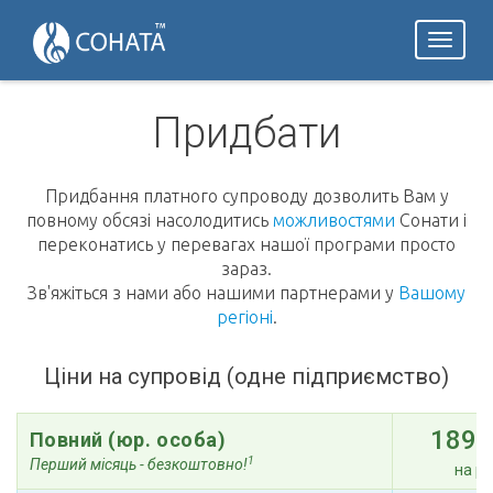
Toggl
naviga
Придбати
Придбання платного супроводу дозволить Вам у
повному обсязі насолодитись
можливостями
Сонати і
переконатись у перевагах нашої програми просто
зараз.
Зв'яжіться з нами або нашими партнерами у
Вашому
регіоні
.
Ціни на супровід (одне підприємство)
1890
Повний (юр. особа)
1
Перший місяць - безкоштовно!
на рі