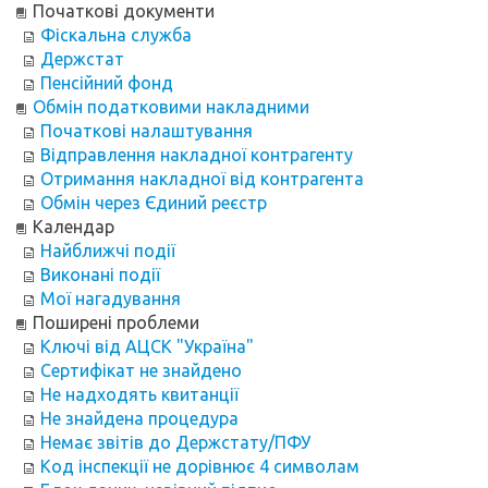
Початкові документи
Фіскальна служба
Держстат
Пенсійний фонд
Обмін податковими накладними
Початкові налаштування
Відправлення накладної контрагенту
Отримання накладної від контрагента
Обмін через Єдиний реєстр
Календар
Найближчі події
Виконані події
Мої нагадування
Поширені проблеми
Ключі від АЦСК "Україна"
Сертифікат не знайдено
Не надходять квитанції
Не знайдена процедура
Немає звітів до Держстату/ПФУ
Код інспекції не дорівнює 4 символам