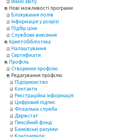
Вікно звіту
Нові можливості програми
Блокування полів
Інформація у розрізі
Підбір ціни
Службове внесення
Криптобібліотека
Налаштування
Сертифікати
Профіль
Створення профілю
Редагування профілю
Підприємство
Контакти
Реєстраційна інформація
Цифровий підпис
Фіскальна служба
Держстат
Пенсійний фонд
Банківські рахунки
Контрагенти