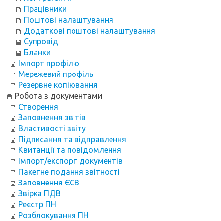
Працівники
Поштові налаштування
Додаткові поштові налаштування
Супровід
Бланки
Імпорт профілю
Мережевий профіль
Резервне копіювання
Робота з документами
Створення
Заповнення звітів
Властивості звіту
Підписання та відправлення
Квитанції та повідомлення
Імпорт/експорт документів
Пакетне подання звітності
Заповнення ЄСВ
Звірка ПДВ
Реєстр ПН
Розблокування ПН