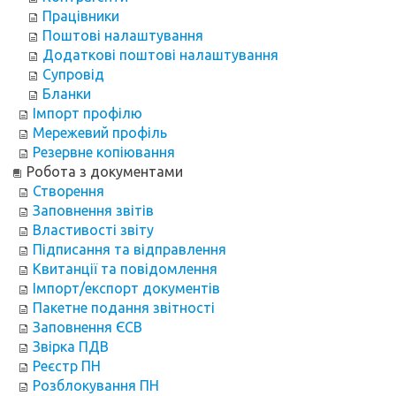
Працівники
Поштові налаштування
Додаткові поштові налаштування
Супровід
Бланки
Імпорт профілю
Мережевий профіль
Резервне копіювання
Робота з документами
Створення
Заповнення звітів
Властивості звіту
Підписання та відправлення
Квитанції та повідомлення
Імпорт/експорт документів
Пакетне подання звітності
Заповнення ЄСВ
Звірка ПДВ
Реєстр ПН
Розблокування ПН