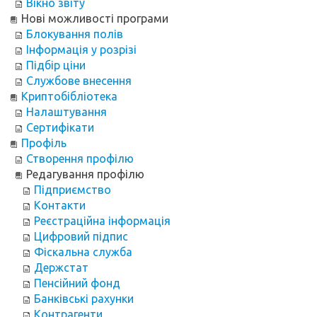
Вікно звіту
Нові можливості програми
Блокування полів
Інформація у розрізі
Підбір ціни
Службове внесення
Криптобібліотека
Налаштування
Сертифікати
Профіль
Створення профілю
Редагування профілю
Підприємство
Контакти
Реєстраційна інформація
Цифровий підпис
Фіскальна служба
Держстат
Пенсійний фонд
Банківські рахунки
Контрагенти