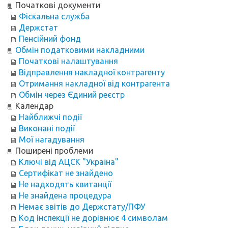
Початкові документи
Фіскальна служба
Держстат
Пенсійний фонд
Обмін податковими накладними
Початкові налаштування
Відправлення накладної контрагенту
Отримання накладної від контрагента
Обмін через Єдиний реєстр
Календар
Найближчі події
Виконані події
Мої нагадування
Поширені проблеми
Ключі від АЦСК "Україна"
Сертифікат не знайдено
Не надходять квитанції
Не знайдена процедура
Немає звітів до Держстату/ПФУ
Код інспекції не дорівнює 4 символам