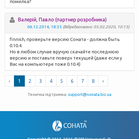
помилка?
Валерій, Павло (партнер розробника)
06.12.2014, 18:35
(Відредаговано: 05.02.2020, 10:13)
finnish, проверьте версию Соната - должна быть
0.10.4.
Но в любом случае вручую скачайте последнюю
версию и поставьте поверх текущей (даже если у
Вас на компьютере тоже 0.10.4)
‹
1
2
3
4
5
6
7
8
›
Технічна підтримка:
support@sonata.biz.ua