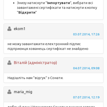
Знизу натиснути "
Імпортувати
", вибрати всі
завантажені сертифікати та натиснути кнопку
"
Відкрити
"
ekom1
03.07.2014, 17:26
не можу завантажити електронний підпис
підприємця хованець сертифікат не знайдено
Вiталій (адміністратор)
04.07.2014, 09:08
Надішліть нам "відгук" з Сонати.
maria_mig
07.07.2014, 12:19
добрый день! Установила Сонату и она мне запела,