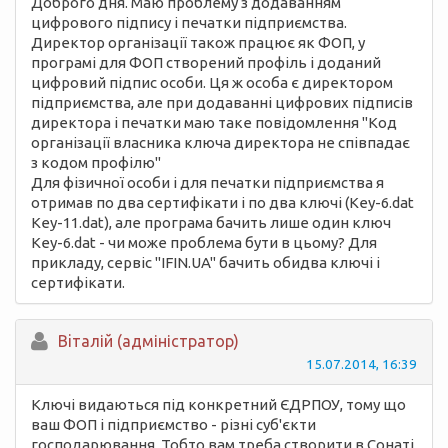
Доброго дня. Маю проблему з додаванням
цифрового підпису і печатки підприємства.
Директор організації також працює як ФОП, у
програмі для ФОП створений профіль і доданий
цифровий підпис особи. Ця ж особа є директором
підприємства, але при додаванні цифрових підписів
директора і печатки маю таке повідомлення "Код
організації власника ключа директора не співпадає
з кодом профілю"
Для фізичної особи і для печатки підприємства я
отримав по два сертифікати і по два ключі (Key-6.dat
Key-11.dat), але програма бачить лише один ключ
Key-6.dat - чи може проблема бути в цьому? Для
прикладу, сервіс "IFIN.UA" бачить обидва ключі і
сертифікати.
Вiталій (адміністратор)
15.07.2014, 16:39
Ключі видаються під конкретний ЄДРПОУ, тому що
ваш ФОП і підприємство - різні суб'єкти
господарювання. Тобто вам треба створити в Сонаті