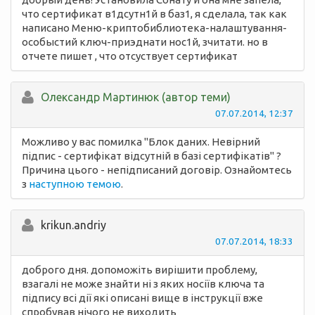
что сертификат в1дсутн1й в баз1, я сделала, так как
написано Меню-криптобиблиотека-налаштування-
особыстий ключ-приэднати нос1й, зчитати. но в
отчете пишет , что отсуствует сертификат
Олександр Мартинюк (автор теми)
07.07.2014, 12:37
Можливо у вас помилка "Блок даних. Невірний
підпис - сертифікат відсутній в базі сертифікатів" ?
Причина цього - непідписаний договір. Ознайомтесь
з
наступною темою
.
krikun.andriy
07.07.2014, 18:33
доброго дня. допоможіть вирішити проблему,
взагалі не може знайти ні з яких носіїв ключа та
підпису всі дії які описані вище в інструкції вже
спробував нічого не виходить