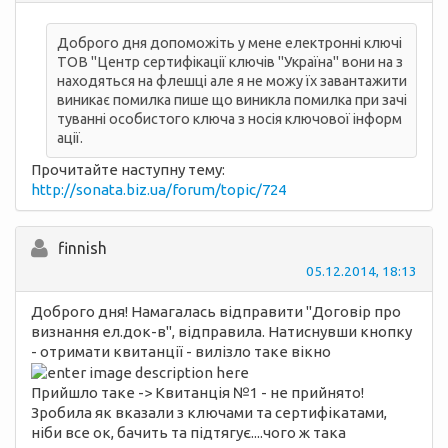
Доброго дня допоможіть у мене електронні ключі
ТОВ "Центр сертифікації ключів "Україна" вони на з
находяться на флешці але я не можу їх завантажити
виникає помилка пише що виникла помилка при зачі
туванні особистого ключа з носія ключової інформ
ації.
Прочитайте наступну тему:
http://sonata.biz.ua/forum/topic/724
finnish
05.12.2014, 18:13
Доброго дня! Намагалась відправити "Договір про
визнання ел.док-в", відправила. Натиснувши кнопку
- отримати квитанції - вилізло таке вікно
Прийшло таке -> Квитанція №1 - не прийнято!
Зробилa як вказали з ключами та сертифікатами,
ніби все ок, бачить та підтягує....чого ж така