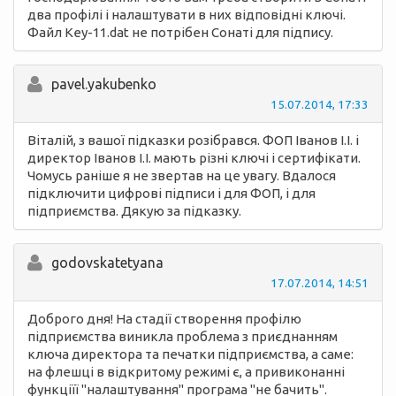
два профілі і налаштувати в них відповідні ключі.
Файл Key-11.dat не потрібен Сонаті для підпису.
pavel.yakubenko
15.07.2014, 17:33
Віталій, з вашої підказки розібрався. ФОП Іванов І.І. і
директор Іванов І.І. мають різні ключі і сертифікати.
Чомусь раніше я не звертав на це увагу. Вдалося
підключити цифрові підписи і для ФОП, і для
підприємства. Дякую за підказку.
godovskatetyana
17.07.2014, 14:51
Доброго дня! На стадії створення профілю
підприємства виникла проблема з приєднанням
ключа директора та печатки підприємства, а саме:
на флешці в відкритому режимі є, а привиконанні
функціїї "налаштування" програма "не бачить".