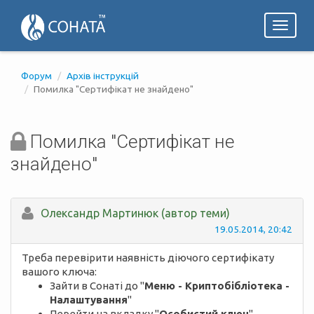
Toggl
naviga
Форум
Архів інструкцій
Помилка "Сертифікат не знайдено"
Помилка "Сертифікат не
знайдено"
Олександр Мартинюк (автор теми)
19.05.2014, 20:42
Треба перевірити наявність діючого сертифікату
вашого ключа:
Зайти в Сонаті до "
Меню - Криптобібліотека -
Налаштування
"
Перейти на вкладку "
Особистий ключ
",