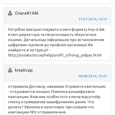
Ольга#1446
17.07.2014, 15:10
Потрібно використовувати ключі формату Key-6.dat.
Ключ директора та печатки мають зберігатися
окремо. Детальнішу інформацію про встановлення
цифрових підписів до профілю організації Ви
знайдете в інструкції -
http://sonata.biz.ua/help/profil_zifrovyj_pidpys.html
kreativ.pp
08.08.2014, 13:47
отправила Договор, нажимаю Отримати квитанцию
- открывается окошко Помилка розшифровки
квитанции. Власник особистого ключа відсутнійу
списку отримувачив зашифрованих даних. Что
делать? Звонила в налоговую там сказали что
квитанцию №2 отправили мне.