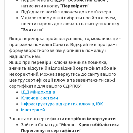
натиснути кнопку "
Перевірити
"
Під'єднати носій з ключем до комп'ютера
У діалоговому вікні вибрати носій з ключем,
ввести пароль до ключа та натиснути кнопку
"
Зчитати
"
Якщо перевірка пройшла успішно, то, можливо, це -
програмна помилка Сонати. Відкрийте в програмі
форму зворотного зв'язку, опишіть помилку і
надішліть нам.
Якщо при перевірці ключа виникла помилка,
значить відсутній відповідний сертифікат або він
некоректний. Можна звернутись до сайту вашого
центру сертифікації ключів та завантажити свіжі
сертифікати для вашого ЄДРПОУ:
ІДД Міндоходів
Ключові системи
Інфраструктура відкритих ключів, ІВК
Мастеркей
Завантажені сертифікати
потрібно імпортувати
:
Зайти в Сонаті до "
Меню - Криптобібліотека -
Переглянути сертифікати
"