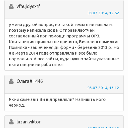
vfhujdyexrf
03.07.2014, 12:52
у меня другой вопрос, но такой темы я не нашла и,
поэтому написала сюда. Отправилаотчеи,
составленный при помощи программы ОРЗ.
Квитаниция пришла : не принято, Виявлені помилки:
Помилка - закінчення дії форми - березень 2013 р.. Но
я в марте 2014 года отправляла и все было
нормально. А все сайты, куда нужно зайти,указанные
вквитанции не работатют
Ольга#1446
03.07.2014, 13:12
Який саме звіт Ви відправляли? Напишіть його
чаркод.
luzan.viktor