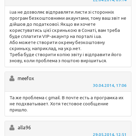
i.ua не дозволяє відправляти листи зі сторонніх
програм безкоштовними акаунтами, тому ваш звіт не
дійшов до податкової. Якщо ви хочете
користуватись цієї скринькою в Сонаті, вам треба
буде сплатити VIP-акаунтр на порталі i.ua.
Або можете створити окрему безкоштовну
скриньку, наприклад, на укр.нет.
Треба буде створити копію звіту і відправити його
знову, коли проблема з поштою вирішиться.
meefox
30.04.2014, 17:06
Та же проблема с gmail. В почте есть а програмка их
не подхватывает. Хотя тестовое сообщение
пришло.
alla96
29.05.2014, 12:51