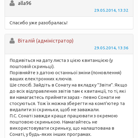
alla96
29.05.2014, 13:32
Спасибо уже разобралась!
Вiталій (адміністратор)
29.05.2014, 13:36
Подивіться на дату листа з цією квитанцією (у
поштовій скриньці).
Порівняйте з датою останньої зміни (поновлення)
ваших електронних ключів.
Ше спосіб. Зайдіть в Сонату на вкладку "Звіти". Якщо
до всіх відправлених звітів там є квитанції, то ті, які
ви намагаєтесь прийняти зараз - певно Сонати не
стосуються. Тож їх можна зберегти на комп'ютер та
видалити зі скриньки, щоб не заважали.
П.С. Сонаті завжди краще працювати з окремою
поштовою скринькою. Намагайтесь не
використовувати скриньку, що налаштована в
Сонаті, у будь-яких інших програмах.