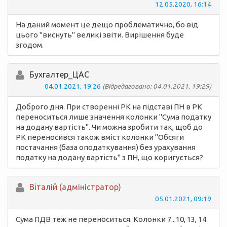
12.05.2020, 16:14
На даний момент це дещо проблематично, бо від
цього "виснуть" великі звіти. Вирішення буде
згодом.
Бухгалтер_ЦАС
04.01.2021, 19:26
(Відредаговано: 04.01.2021, 19:29)
Доброго дня. При створенні РК на підставі ПН в РК
переноситься лише значення колонки "Сума податку
на додану вартість". Чи можна зробити так, щоб до
РК переносився також вміст колонки "Обсяги
постачання (база оподаткування) без урахування
податку на додану вартість" з ПН, що коригується?
Вiталій (адміністратор)
05.01.2021, 09:19
Сума ПДВ теж не переноситься. Колонки 7...10, 13, 14