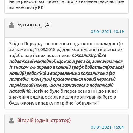
не переносяться через те, що їх значення найчастіше
змінюється у РК.
Бухгалтер_ЦАС
05.01.2021, 10:19
Згідно Порядку заповнення податкової накладної (із
змінами від 17.09.2018 р.) для коригування кількісних
та/або вартісних показників
показники рядка
податкової накладної, що коригується, зазначаються
із знаком «-» окремо в кожній графі; додається(ються)
новий(і) рядок(ки) з виправленими показниками (за
потреби), якому(им) присвоюється новий черговий
порядковий номер, що не зазначався в податковій
накладній
. Логічно було б перенести з ПН до РК всі
значення рядка, оскільки для коригування його в
будь-якому випадку потрібно "обнулити"
Вiталій (адміністратор)
05.01.2021, 15:04