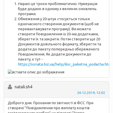
Наразі це трохи проблематично. Нумерація
буде додано в одному з великих оновлень
програми.
Обмеження у 20 штук стосується тільки
одночасного створення документів (щоб не
перевантажувати програму). Ви можете
створити Повідомлення із 20-ма додатками,
зберегти їх та закрити. Потім створити ще 20
Документів довільного формату, зберегти та
додати до пакету попередньо збереженого
Повідомлення. Як додати документи до
пакету, є тут -
https://sonata.biz.ua/help/doc_paketna_podacha.html
natali.sh4
26.12.2019, 12:02
Доброго дня. Прохання по звітності в ФСС. При
створені "Повідомлення про виплату коштів
застрахованим особам" на підставі "Заяви-