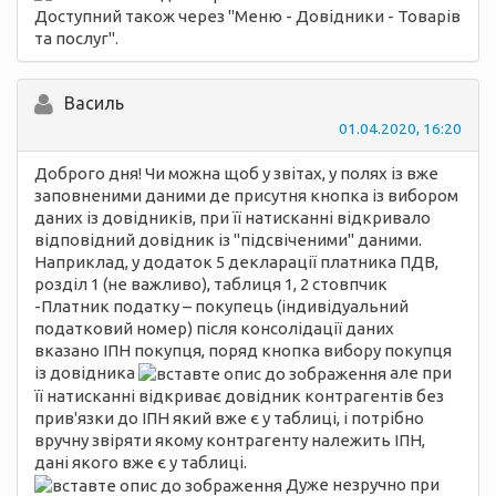
Доступний також через "Меню - Довідники - Товарів
та послуг".
Василь
01.04.2020, 16:20
Доброго дня! Чи можна щоб у звітах, у полях із вже
заповненими даними де присутня кнопка із вибором
даних із довідників, при її натисканні відкривало
відповідний довідник із "підсвіченими" даними.
Наприклад, у додаток 5 декларації платника ПДВ,
розділ 1 (не важливо), таблиця 1, 2 стовпчик
-Платник податку – покупець (індивідуальний
податковий номер) після консолідації даних
вказано ІПН покупця, поряд кнопка вибору покупця
із довідника
але при
її натисканні відкриває довідник контрагентів без
прив'язки до ІПН який вже є у таблиці, і потрібно
вручну звіряти якому контрагенту належить ІПН,
дані якого вже є у таблиці.
Дуже незручно при