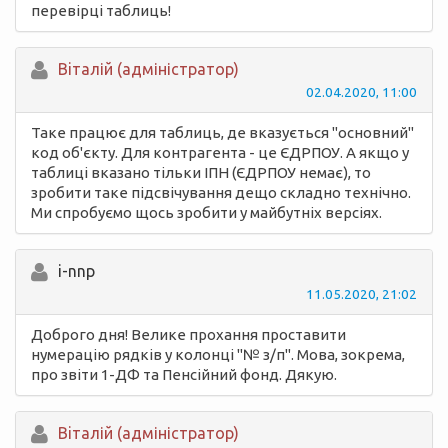
перевірці таблиць!
Вiталій (адміністратор)
02.04.2020, 11:00
Таке працює для таблиць, де вказується "основний"
код об'єкту. Для контрагента - це ЄДРПОУ. А якщо у
таблиці вказано тільки ІПН (ЄДРПОУ немає), то
зробити таке підсвічування дещо складно технічно.
Ми спробуємо щось зробити у майбутніх версіях.
i-nnp
11.05.2020, 21:02
Доброго дня! Велике прохання проставити
нумерацію рядків у колонці "№ з/п". Мова, зокрема,
про звіти 1-ДФ та Пенсійний фонд. Дякую.
Вiталій (адміністратор)