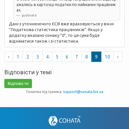
ажались в карточці податки по найманих працівник
ах.
gudznata
Дані з уточнюючого ЄСВ вже враховуються у вікні
"Податкова статистика працівників". Якщо у
додатку вказано ознаку "0", то ця сума буде
відніматися також і зі статистики.
‹
1
2
3
4
5
6
7
8
9
10
›
Відповісти у темі
Відповісти
Технічна підтримка:
support@sonata.biz.ua