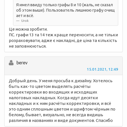
Я имел ввиду только графы 8 и 10 (жаль, не сказал
об этом выше). Пользователь лишнюю графу очищ
ает и всё.
Urok
Це можна зробити.
ПС. графи 13 та 14 теж краще переносити, а не тільки
розраховувати, адже є накладні, де ціна та кількість
не заповнюються.
berev
15.01.2021, 12:49
Добрый день. У меня просьба к дизайну. Хотелось
быть как-то цветом выделять расчёты
корректировки во входящих и исходящих
налоговых накладных. Когда идут десятки
накладных и к ним расчёты корректировки, и всё
это одним сплошным цветом и шрифтом чёрным по
белому, бывает, визуально, не всегда видишь
различия в названиях и виде документов. Спасибо