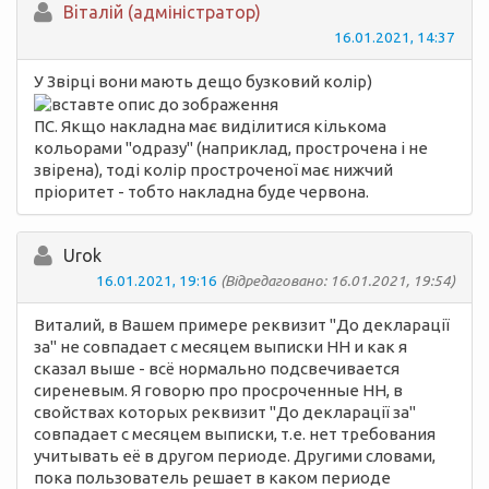
Вiталій (адміністратор)
16.01.2021, 14:37
У Звірці вони мають дещо бузковий колір)
ПС. Якщо накладна має виділитися кількома
кольорами "одразу" (наприклад, прострочена і не
звірена), тоді колір простроченої має нижчий
пріоритет - тобто накладна буде червона.
Urok
16.01.2021, 19:16
(Відредаговано: 16.01.2021, 19:54)
Виталий, в Вашем примере реквизит "До декларації
за" не совпадает с месяцем выписки НН и как я
сказал выше - всё нормально подсвечивается
сиреневым. Я говорю про просроченные НН, в
свойствах которых реквизит "До декларації за"
совпадает с месяцем выписки, т.е. нет требования
учитывать её в другом периоде. Другими словами,
пока пользователь решает в каком периоде