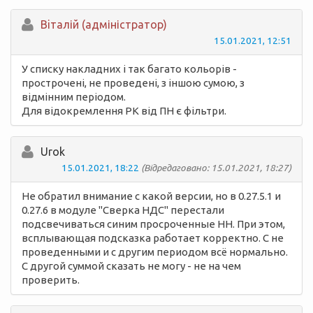
Вiталій (адміністратор)
15.01.2021, 12:51
У списку накладних і так багато кольорів -
прострочені, не проведені, з іншою сумою, з
відмінним періодом.
Для відокремлення РК від ПН є фільтри.
Urok
15.01.2021, 18:22
(Відредаговано: 15.01.2021, 18:27)
Не обратил внимание с какой версии, но в 0.27.5.1 и
0.27.6 в модуле "Сверка НДС" перестали
подсвечиваться синим просроченные НН. При этом,
всплывающая подсказка работает корректно. С не
проведенными и с другим периодом всё нормально.
С другой суммой сказать не могу - не на чем
проверить.