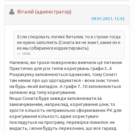
Вiталій (адміністратор)
09.01.2021, 12:32
Если следовать логике Виталия, то и строки тогда
не нужно заполнять (Соната же не знает, какие из н
их мы собираемся корректировать).
Urok
Напевно, ви трохи поверхнево вивчили це питання.
Практично для усіх типів коригувань графи 3...6
Розрахунку заповнюються однаково, тому Сонаті
там немає про що здогадуватися - вона знає точно
на будь-який випадок. А графи 7...10 заповнюються
залежно від типу коригування.
Якщо Соната буде завжди заповнювати за
замовчуванням, наприклад, коригування ціни, то
зросте кількість неправильно сформованих РК для
коригування кількості, адже користувачі
покладуться на програму, перевірка помилок не
видасть, і вони будуть переконані, що все гаразд.