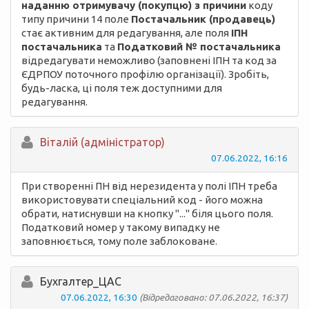
наданню отримувачу (покупцю) з причини
коду
типу причини 14 поле
Постачальник (продавець)
стає активним для редагування, але поля
ІПН
постачальника
та
Податковий № постачальника
відредагувати неможливо (заповнені ІПН та код за
ЄДРПОУ поточного профілю організації). Зробіть,
будь-ласка, ці поля теж доступними для
редагування.
Вiталій (адміністратор)
07.06.2022, 16:16
При створенні ПН від нерезидента у полі ІПН треба
використовувати спеціальний код - його можна
обрати, натиснувши на кнопку "..." біля цього поля.
Податковий номер у такому випадку не
заповнюється, тому поле заблоковане.
Бухгалтер_ЦАС
07.06.2022, 16:30
(Відредаговано: 07.06.2022, 16:37)