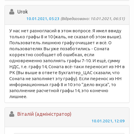
Urok
10.01.2021, 05:23
(Відредаговано: 10.01.2021, 06:51)
У нас нет разногласий в этом вопросе. Я имел ввиду
только графы 8 и 10 (жаль, не сказал об этом выше).
Пользователь лишнюю графу очищает и всё. О
пользователях Вы уже позаботились - Соната
корректно сообщает об ошибках, если
одновременно заполнять графы 7-10. И ещё, сумму
НДС, т.е. графу 14, Соната всё-таки переносит из НН в
РК (Вы выше в ответе Бухгалтер_ЦАС сказали, что
Соната не заполняет эту графу). Если перенос из НН
информационных граф 8 и 10 это "дело вкуса", то
заполнение расчетной графы 14, это конечно
лишнее.
Вiталій (адміністратор)
10.01.2021, 12:09