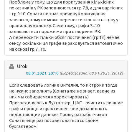
Проблема у тому, що для коригування кількісних
показників у РК заповнюються гр.7,8, а для вартісних
- гр.9,10. Соната не знає причину коригування
завчасно, тому не може перенести кількість і ціну у
правильну колонку. Саме тому, графи 7...10
залишаються порожніми при створенні РК.
А переносити тільки обсяг постачання (гр.13) немає
сенсу, оскільки ця графа вираховується автоматично
на основі гр.7...10.
Urok
08.01.2021, 20:10
(Відредаговано: 08.01.2021, 20:12)
Если следовать логике Виталия, то и строки тогда
не нужно заполнять (Соната же не знает, какие из
них мы собираемся корректировать).
Присоединяюсь к Бухгалтер_ЦАС - очистить лишние
графы проще и практичнее, чем дозаполнять
недостающие данные. Прошу разработчиков
Сонаты ещё раз посоветоваться со своим
бухгалтером.