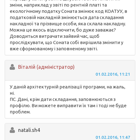
зміни, наприклад у звіті по рентній платі та
екологічному податку Соната змінює код КОАТУУ, в
податковій накладній змінюється дата складання
накладної та прізвище особи, яка склала накладну.
Можна це якось відключити, бо дуже заважає?
Доводиться витрачати зайвий час, щоб
прослідкувати, що Соната собі вирішила змінити у
вже сформованому і заповненому звіті.
Вiталій (адміністратор)
01.02.2016, 11:21
У даній архітектурній реалізації програми, на жаль,
ні.
ПС. Дані, крім дати складання, заповнюються з
профілю. Ви можете виправити їх там і тоді не буде
проблем.
natali.sh4
01.02.2016, 11:47