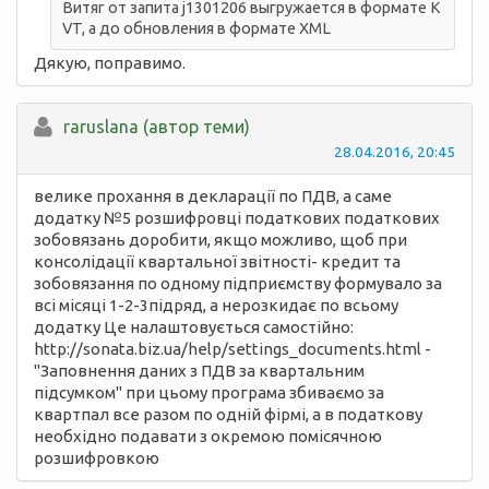
Витяг от запита j1301206 выгружается в формате K
VT, а до обновления в формате XML
Дякую, поправимо.
raruslana (автор теми)
28.04.2016, 20:45
велике прохання в декларації по ПДВ, а саме
додатку №5 розшифровці податкових податкових
зобовязань доробити, якщо можливо, щоб при
консолідації квартальної звітності- кредит та
зобовязання по одному підприємству формувало за
всі місяці 1-2-3підряд, а нерозкидає по вcьому
додатку Це налаштовується самостійно:
http://sonata.biz.ua/help/settings_documents.html -
"Заповнення даних з ПДВ за квартальним
підсумком" при цьому програма збиваємо за
квартпал все разом по одній фірмі, а в податкову
необхідно подавати з окремою помісячною
розшифровкою