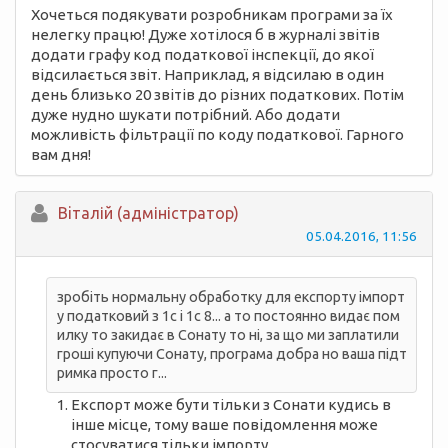
Хочеться подякувати розробникам програми за їх
нелегку працю! Дуже хотілося б в журналі звітів
додати графу код податкової інспекції, до якої
відсилається звіт. Наприклад, я відсилаю в один
день близько 20 звітів до різних податкових. Потім
дуже нудно шукати потрібний. Або додати
можливість фільтрації по коду податкової. Гарного
вам дня!
Вiталій (адміністратор)
05.04.2016, 11:56
зробіть нормальну обработку для експорту імпорт
у податковий з 1с і 1с 8... а то постоянно видає пом
илку то закидає в Сонату то ні, за що ми заплатили
гроші купуючи Сонату, програма добра но ваша підт
римка просто г...
Експорт може бути тільки з Сонати кудись в
інше місце, тому ваше повідомлення може
стосуватися тільки імпорту.