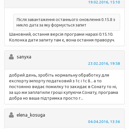
19.02.2016, 15:10
Після завантаження останнього оновлення 0.15.8 з
никло дата за яку формується запит
Шановний, остання версія програми наразі 0.15.10.
Колонка дати запиту там є, вона остання праворуч.
sanyxa
23.02.2016, 19:58
добрий день, зробіть нормальну обработку для
експорту імпорту податковий з 1с і 1с 8... а то
постоянно видає помилку то закидає в Сонату то ні,
за що ми заплатили гроші купуючи Сонату, програма
добра но ваша підтримка просто г...
elena_kosuga
04.04.2016, 13:36