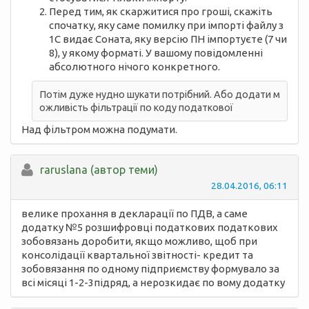
Перед тим, як скаржитися про гроші, скажіть
спочатку, яку саме помилку при імпорті файлу з
1С видає Соната, яку версію ПН імпортуєте (7 чи
8), у якому форматі. У вашому повідомленні
абсолютного нічого конкретного.
Потім дуже нудно шукати потрібний. Або додати м
ожливість фільтрації по коду податкової
Над фільтром можна подумати.
raruslana (автор теми)
28.04.2016, 06:11
велике прохання в декларації по ПДВ, а саме
додатку №5 розшифровці податкових податкових
зобовязань доробити, якщо можливо, щоб при
консолідації квартальної звітності- кредит та
зобовязання по одному підприємству формувало за
всі місяці 1-2-3підряд, а нерозкидає по вому додатку