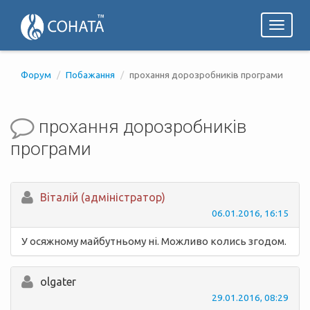
Toggl
naviga
Форум
Побажання
прохання дорозробників програми
прохання дорозробників
програми
Вiталій (адміністратор)
06.01.2016, 16:15
У осяжному майбутньому ні. Можливо колись згодом.
olgater
29.01.2016, 08:29