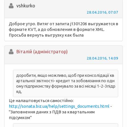
vshkurko
28.04.2016, 07:07
Доброе утро. Витяг от запита j1301206 выгружается в
формате KVT, а до обновления в формате XML.
Просьба вернуть выгрузку как была
Вiталій (адміністратор)
28.04.2016, 14:09
доробити, якщо можливо, щоб при консолідації кв
артальної звітності- кредит та зобовязання по одн
ому підприємству формувало за всі місяці 1-2-3підр
яд,
Це налаштовується самостійно:
http://sonata.biz.ua/help/settings_documents.html
-
"Заповнення даних з ПДВ за квартальним
підсумком"