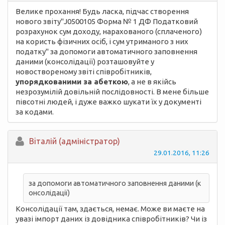
Велике прохання! Будь ласка, підчас створення
нового звіту"J0500105 Форма № 1 ДФ Податковий
розрахунок сум доходу, нарахованого (сплаченого)
на користь фізичних осіб, і сум утриманого з них
податку" за допомоги автоматичного заповнення
даними (консолідації) розташовуйте у
новоствореному звіті співробітників,
упорядкованими за абеткою
, а не в якійсь
незрозумілій довільній послідовності. В мене більше
півсотні людей, і дуже важко шукати їх у документі
за кодами.
Вiталій (адміністратор)
29.01.2016, 11:26
за допомоги автоматичного заповнення даними (к
онсолідації)
Консолідації там, здається, немає. Може ви маєте на
увазі імпорт даних із довідника співробітників? Чи із