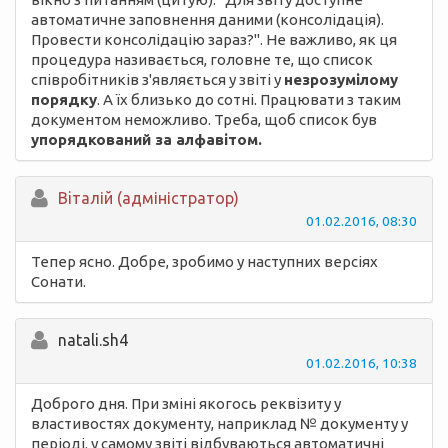
автоматичне заповнення даними (консолідація).
Провести консолідацію зараз?". Не важливо, як ця
процедура називається, головне те, що список
співробітників з'являється у звіті у
незрозумілому
порядку
. А їх близько до сотні. Працювати з таким
документом неможливо. Треба, щоб список був
упорядкований за алфавітом.
Вiталій (адміністратор)
01.02.2016, 08:30
Тепер ясно. Добре, зробимо у наступних версіях
Сонати.
natali.sh4
01.02.2016, 10:38
Доброго дня. При зміні якогось реквізиту у
властивостях документу, наприклад № документу у
періоді. у самому звіті відбуваються автоматичні