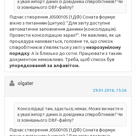
а увазі імпорт даних із довідника співробітників? Чи
із зовнішнього DBF-файлу?
Підчас створення J0500105 (1ДФ) Соната формує
вікно з питанням (цитую): "Для звіту доступне
автоматичне заповнення даними (консолідація).
Провести консолідацію зараз?". Не важливо, як ця
процедура називається, головне те, що список
співробітників з'являється у звіті у
незрозумілому
порядку
. А їх близько до сотні. Працювати з таким
документом неможливо. Треба, щоб список був
упорядкований за алфавітом.
olgater
29.01.2016, 15:26
Консолідації там, здається, немає. Може ви маєте н
а увазі імпорт даних із довідника співробітників? Чи
із зовнішнього DBF-файлу?
Підчас створення J0500105 (1ДФ) Соната формує
вікно з питанням (цитую): "Для звіту доступне