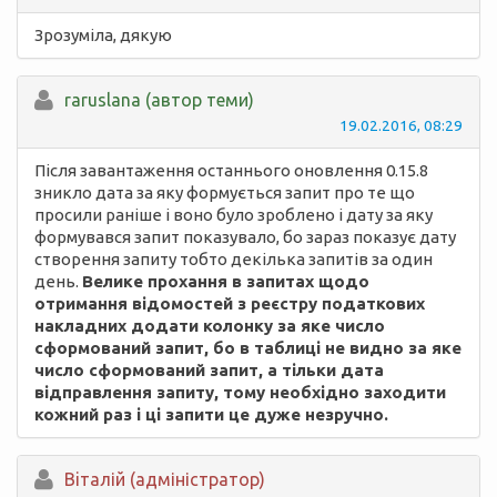
Зрозуміла, дякую
raruslana (автор теми)
19.02.2016, 08:29
Після завантаження останнього оновлення 0.15.8
зникло дата за яку формується запит про те що
просили раніше і воно було зроблено і дату за яку
формувався запит показувало, бо зараз показує дату
створення запиту тобто декілька запитів за один
день.
Велике прохання в запитах щодо
отримання відомостей з реєстру податкових
накладних додати колонку за яке число
сформований запит, бо в таблиці не видно за яке
число сформований запит, а тільки дата
відправлення запиту, тому необхідно заходити
кожний раз і ці запити це дуже незручно.
Вiталій (адміністратор)