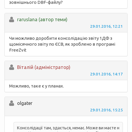
зовнішнього DBF-файлу?
raruslana (автор теми)
29.01.2016, 12:21
Чи можливо доробити консолідацію звіту 1ДФ з
щомісячного звіту по ЄСВ, як зроблено в програмі
FreeZvit
Вiталій (адміністратор)
29.01.2016, 14:17
Можливо, таке є у планах.
olgater
29.01.2016, 15:25
Консолідації там, здається, немає. Може ви маєте н