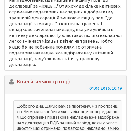
накладної змінюєшь місяць на інший у полі "до
декларації за місяць....."От я хочу декілька квітневих
отриманих податкових накладних відобразити у
травневій декларації. Я змінюю місяць у полі "до
декларації за місяць..." з квітня на травень. І
випадково зачепила накладну, яка уже увійшла в
квітневу декларацію. І у властивостях цієї накладної
легко змінився місяць з квітня на травень. Тобто,
якщо б я не побачила помилку, то отримана
податкова накладна, яка відбражена у квітневій
декларації, задублювалась би і у травневу
декларацію.
Вiталій (адміністратор)
01.06.2026, 20:49
Доброго дня. Дякую вам за програму. Я з пропозиці
єю. Чи можна зробити якесь віконце-попередженн
я, що отримана податкова накладна вже відображе
на у декларації з ПДВ за інший період, коли у власт
ивостях цієї отриманої податкової накладної зміню