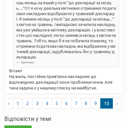
єшь місяць на інший у полі "до декларації за місяц
ь....."От я хочу декілька квітневих отриманих податк
ових накладних відобразити у травневій деклараці
ї. Я змінюю місяць у полі "до декларації за місяць..."
з квітня на травень. І випадково зачепила накладну,
яка уже увійшла в квітневу декларацію. І у властиво
стях цієї накладної легко змінився місяць з квітня на
травень. Тобто, якщо б я не побачила помилку, то
отримана податкова накладна, яка відбражена у кві
тневій декларації, задублювалась би і у травневу д
екларацію.
Евгения
Вітаю!
На жаль, постійна прив'язка накладних до
відповідних декларації поки проблематична. Але
така задача є у нашому списку на майбутнє.
‹
1
2
3
4
5
6
7
8
9
10
›
Відповісти у темі