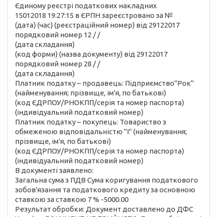
Єдиному реєстрі податкових накладних
15012018 19:27:15 в ЄРПН зареєстровано за №
(дата) (час) (реєстраційний номер) від 29122017
порядковий номер 12 / /
(дата складання)
(код форми) (назва документу) від 29122017
порядковий номер 28 / /
(дата складання)
Платник податку – продавець: Підприємство"Рок"
(найменування; прізвище, ім'я, по батькові)
(код ЄДРПОУ/РНОКПП/серія та номер паспорта)
(індивідуальний податковий номер)
Платник податку – покупець: Товариство з
обмеженою відповідальністю "І" (найменування;
прізвище, ім'я, по батькові)
(код ЄДРПОУ/РНОКПП/серія та номер паспорта)
(індивідуальний податковий номер)
В документі заявлено:
Загальна сума з ПДВ Сума коригування податкового
зобов'язання та податкового кредиту за основною
ставкою за ставкою 7 % -5000.00
Результат обробки: Документ доставлено до ДФС