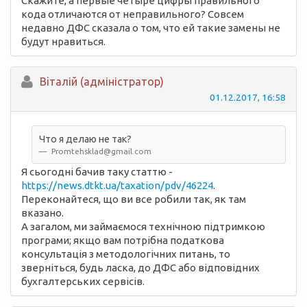
Скажите, а первые четыре цифры правильного
кода отличаются от неправильного? Совсем
недавно ДФС сказала о том, что ей такие замены не
будут нравиться.
Вiталій (адміністратор)
01.12.2017, 16:58
Что я делаю не так?
Promtehsklad@gmail.com
Я сьогодні бачив таку статтю -
https://news.dtkt.ua/taxation/pdv/46224
.
Переконайтеся, що ви все робили так, як там
вказано.
А загалом, ми займаємося технічною підтримкою
програми; якщо вам потрібна податкова
консультація з методологічних питань, то
зверніться, будь ласка, до ДФС або відповідних
бухгалтерських сервісів.