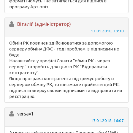
форматі чомусь і не затягується для підпису в
програму Арт-звіт
Вiталій (адміністратор)
17.01.2018, 13:30
Обмін РК повинен здійснюватися за допомогою
серверу обміну ДФС - тоді проблем із підписами не
буде.
Налаштуйте у профілі Сонати "обмін РК - через
сервер" та зробіть для цього РК "Відправити
контрагенту".
Якщо програма контрагента підтримує роботу із
сервером обміну РК, то він зможе прийняти цей РК,
підписати зверху своїми підписами та відправити на
реєстрацію.
versav1
17.01.2018, 16:07
А можете зайти до мене через Тімвівер, або АММІ і