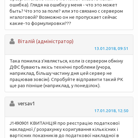
ошибка). Глядя на ошибку у меня - что это может
быть? Что это за поле? или это связано с сервером
нгалоговой? Возможно он не пропускает сейчас
какие-то формулировки???
Вiталій (адміністратор)
13.01.2018, 09:51
Така помилка з'являється, коли із сервером обміну
ДФС бувають якісь технічні проблеми (учора,
наприклад, більшу частину дня цей сервер не
працював зовсім). Спробуйте відправити такий РК
ще раз пізніше (наприклад, у понеділок).
versav1
17.01.2018, 12:50
J1490901 КВИТАНЦІЯ про реєстрацію податкової
накладної / розрахунку коригування кількісних і
вартісних показників до податкової накладної в