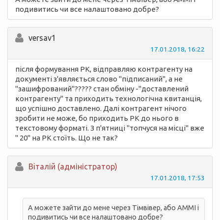
подивитись чи все налаштовано добре?
versav1
17.01.2018, 16:22
після формування РК, відправляю контрагенту на
документі з'являється слово "підписаний", а не
"зашифрований"????? стан обміну -"доставлений
контрагенту" та приходить технологічна квитанція,
що успішно доставлено. Далі контрагент нічого
зробити не може, бо приходить РК до нього в
текстовому форматі. З п'ятниці "топчуся на місці" вже
" 20" на РК стоїть. Що не так?
Вiталій (адміністратор)
17.01.2018, 17:53
А можете зайти до мене через Тімвівер, або АММІ і
подивитись чи все налаштовано добре?