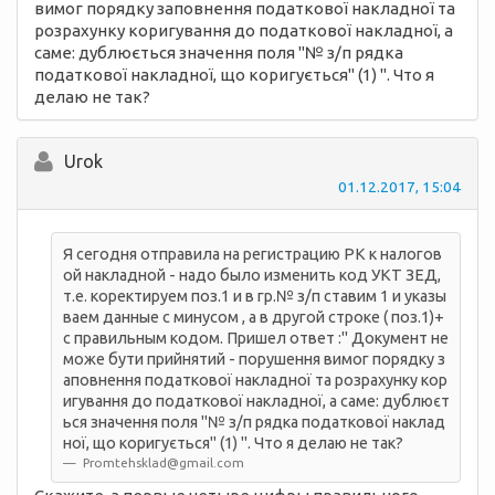
вимог порядку заповнення податкової накладної та
розрахунку коригування до податкової накладної, а
саме: дублюється значення поля "№ з/п рядка
податкової накладної, що коригується" (1) ". Что я
делаю не так?
Urok
01.12.2017, 15:04
Я сегодня отправила на регистрацию РК к налогов
ой накладной - надо было изменить код УКТ ЗЕД,
т.е. коректируем поз.1 и в гр.№ з/п ставим 1 и указы
ваем данные с минусом , а в другой строке ( поз.1)+
с правильным кодом. Пришел ответ :" Документ не
може бути прийнятий - порушення вимог порядку з
аповнення податкової накладної та розрахунку кор
игування до податкової накладної, а саме: дублюєт
ься значення поля "№ з/п рядка податкової наклад
ної, що коригується" (1) ". Что я делаю не так?
Promtehsklad@gmail.com