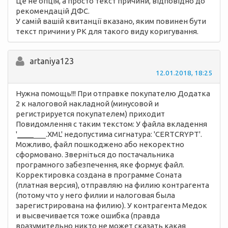
Це не опція, а просто текст причини, відповідно до
рекомендацій ДФС.
У самій вашій квитанції вказано, яким повинен бути
текст причини у РК для такого виду коригування.
artaniya123
12.01.2018, 18:25
Нужна помощь!!! При отправке покупателю Додатка
2 к налоговой накладной (минусовой и
регистрируется покупателем) приходит
Повидомлення с таким текстом: У файла вкладення
'
__
__
___.XML' недопустима сигнатура: 'CERTCRYPT'.
Можливо, файл пошкоджено або некоректно
сформовано. Зверніться до постачальника
програмного забезпечення, яке формує файл.
Корректировка создана в программе Соната
(платная версия), отправляю на филию контрагента
(потому что у него филии и налоговая была
зарегистрирована на филию). У контрагента Медок
и высвечивается тоже ошибка (правда
вразумительно никто не может сказать какая