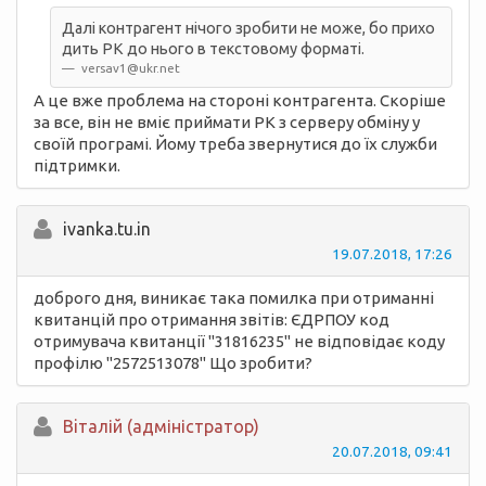
Далі контрагент нічого зробити не може, бо прихо
дить РК до нього в текстовому форматі.
versav1@ukr.net
А це вже проблема на стороні контрагента. Скоріше
за все, він не вміє приймати РК з серверу обміну у
своїй програмі. Йому треба звернутися до їх служби
підтримки.
ivanka.tu.in
19.07.2018, 17:26
доброго дня, виникає така помилка при отриманні
квитанцій про отримання звітів: ЄДРПОУ код
отримувача квитанції "31816235" не відповідає коду
профілю "2572513078" Що зробити?
Вiталій (адміністратор)
20.07.2018, 09:41