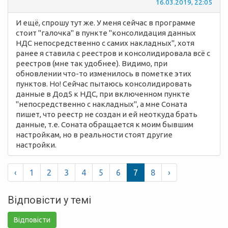
16.03.2019, 22:05
И ещё, спрошу тут же. У меня сейчас в программе
стоит "галочка" в пункте "консолидация данных
НДС непосредственно с самих накладных", хотя
ранее я ставила с реестров и консолидировала всё с
реестров (мне так удобнее). Видимо, при
обновлении что-то изменилось в пометке этих
пунктов. Но! Сейчас пытаюсь консолидировать
данные в Дод5 к НДС, при включенном пункте
"непосредственно с накладных", а мне Соната
пишет, что реестр не создан и ей неоткуда брать
данные, т.е. Соната обращается к моим бывшим
настройкам, но в реальности стоят другие
настройки.
‹
1
2
3
4
5
6
7
8
›
Відповісти у темі
Відповісти