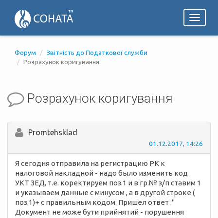
Toggl
naviga
Форум
Звітність до Податкової служби
Розрахунок коригування
Розрахунок коригування
Promtehsklad
01.12.2017, 14:26
Я сегодня отправила на регистрацию РК к
налоговой накладной - надо было изменить код
УКТ ЗЕД, т.е. коректируем поз.1 и в гр.№ з/п ставим 1
и указываем данные с минусом , а в другой строке (
поз.1)+ с правильным кодом. Пришел ответ :"
Документ не може бути прийнятий - порушення