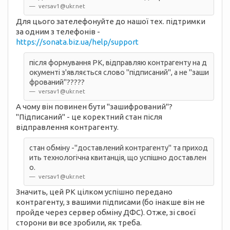
versav1@ukr.net
Для цього зателефонуйте до нашої тех. підтримки
за одним з телефонів -
https://sonata.biz.ua/help/support
після формування РК, відправляю контрагенту на д
окументі з'являється слово "підписаний", а не "заши
фрований"?????
versav1@ukr.net
А чому він повинен бути "зашифрований"?
"Підписаний" - це коректний стан після
відправлення контрагенту.
стан обміну -"доставлений контрагенту" та приход
ить технологічна квитанція, що успішно доставлен
о.
versav1@ukr.net
Значить, цей РК цілком успішно передано
контрагенту, з вашими підписами (бо інакше він не
пройде через сервер обміну ДФС). Отже, зі своєї
сторони ви все зробили, як треба.