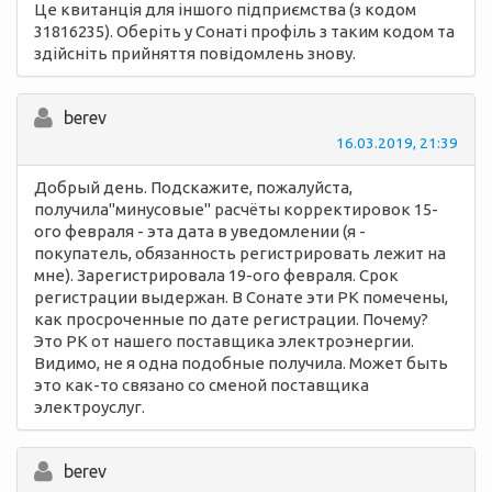
Це квитанція для іншого підприємства (з кодом
31816235). Оберіть у Сонаті профіль з таким кодом та
здійсніть прийняття повідомлень знову.
berev
16.03.2019, 21:39
Добрый день. Подскажите, пожалуйста,
получила"минусовые" расчёты корректировок 15-
ого февраля - эта дата в уведомлении (я -
покупатель, обязанность регистрировать лежит на
мне). Зарегистрировала 19-ого февраля. Срок
регистрации выдержан. В Сонате эти РК помечены,
как просроченные по дате регистрации. Почему?
Это РК от нашего поставщика электроэнергии.
Видимо, не я одна подобные получила. Может быть
это как-то связано со сменой поставщика
электроуслуг.
berev