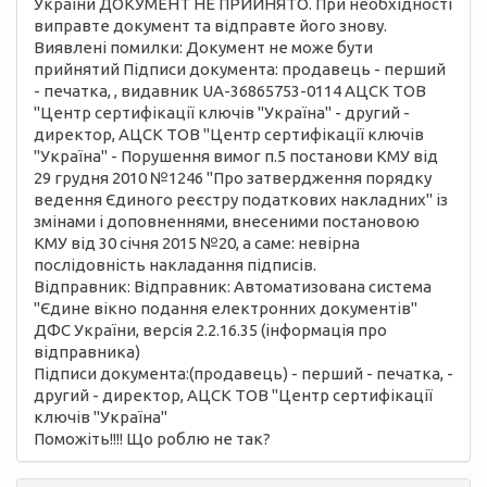
України ДОКУМЕНТ НЕ ПРИЙНЯТО. При необхідності
виправте документ та відправте його знову.
Виявлені помилки: Документ не може бути
прийнятий Підписи документа: продавець - перший
- печатка, , видавник UA-36865753-0114 АЦСК ТОВ
"Центр сертифікації ключів "Україна" - другий -
директор, АЦСК ТОВ "Центр сертифікації ключів
"Україна" - Порушення вимог п.5 постанови КМУ від
29 грудня 2010 №1246 "Про затвердження порядку
ведення Єдиного реєстру податкових накладних" із
змінами і доповненнями, внесеними постановою
КМУ від 30 січня 2015 №20, а саме: невірна
послідовність накладання підписів.
Відправник: Відправник: Автоматизована система
"Єдине вікно подання електронних документів"
ДФС України, версія 2.2.16.35 (інформація про
відправника)
Підписи документа:(продавець) - перший - печатка, -
другий - директор, АЦСК ТОВ "Центр сертифікації
ключів "Україна"
Поможіть!!!! Що роблю не так?