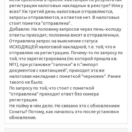
регистрации налоговых накладных в реестре? Или у
всех? Уж третий день налоговые отправляются,
запросы отправляются, а ответов нет. В налоговых
стоит пометка "отправлена".
Добавлю. На половину запросов через пень-колоду
ответы приходят, половина висят в отправленных.
Отправляла запрос на выяснение статуса
ИСХОДЯЩЕЙ налоговой накладной, т.е. той, что я
отправляю на регистрацию. Почему-то по запросу по
той, что зарегистрирована (по которой пришла кв.
№1), при установке "галочки" в п."импорт
документов с квитанцией", приходит эта же
налоговая накладная с пометкой "черновик". Ранее
такого не было.
По запросу по той, что стоит с пометкой
"отправлена" приходит ответ без номера
регистрации.
Не пойму в чём дело. Не связано это с обновлением
Сонаты? Потому, как началось это после установки
обновления.