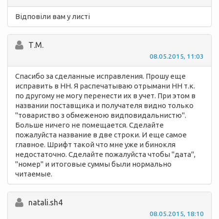
Відповіли вам у листі
Т.М.
08.05.2015, 11:03
Спасибо за сделанные исправления. Прошу еще
исправить в НН. Я распечатываю отрымани НН т.к.
по другому не могу перенести их в учет. При этом в
названии поставщика и получателя видно только
"товариство з обмеженою видповидальнистю".
Больше ничего не помещается. Сделайте
пожалуйста название в две строки. И еще самое
главное. Шрифт такой что мне уже и бинокля
недостаточно. Сделайте пожалуйста чтобы "дата",
"номер" и итоговые суммы были нормально
читаемые.
natali.sh4
08.05.2015, 18:10