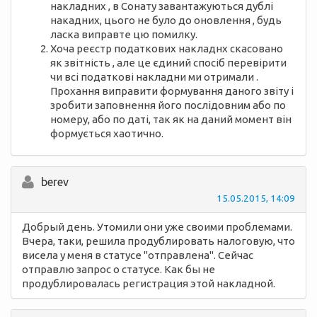
накладних , в Сонату завантажуються дублі
накадних, цього не було до оновлення , будь
ласка виправте цю помилку.
Хоча реєстр податкових накладнх скасовано
як звітність , але це єдиний спосіб перевірити
чи всі податкові накладни ми отримали .
Прохання виправити формування даного звіту і
зробити заповнення його послідовним або по
номеру, або по даті, так як на даний момент він
формується хаотично.
berev
15.05.2015, 14:09
Добрый день. Утомили они уже своими проблемами.
Вчера, таки, решила продублировать налоговую, что
висела у меня в статусе "отправлена". Сейчас
отправлю запрос о статусе. Как бы не
продублировалась регистрация этой накладной.