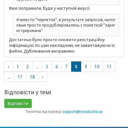
Вже поправили, буде у наступній версії.
И вместо "чернеток", в результате запросов, налог
овые просто продублировались с пометкой "зарег
истрирована"
Достатньо було просто оновити реєстраційну
інформацію по цим накладним, не завантажуючи їх
файли. Дублювання виправимо.
‹
1
2
...
5
6
7
8
9
10
11
...
17
18
›
Відповісти у темі
Відповісти
Технічна підтримка:
support@sonata.biz.ua