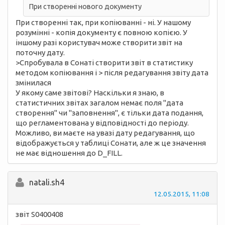
При створенні нового документу
При створенні так, при копіюванні - ні. У нашому
розумінні - копія документу є повною копією. У
іншому разі користувач може створити звіт на
поточну дату.
>Спробувала в Сонаті створити звіт в статистику
методом копіювання і > після редагування звіту дата
змінилася
У якому саме звітові? Наскільки я знаю, в
статистичних звітах загалом немає поля "дата
створення" чи "заповнення", є тільки дата подання,
що регламентована у відповідності до періоду.
Можливо, ви маєте на увазі дату редагування, що
відображується у таблиці Сонати, але ж це значення
не має відношення до D_FILL.
natali.sh4
12.05.2015, 11:08
звіт S0400408