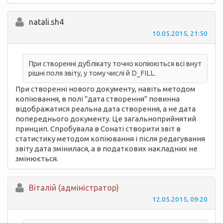
natali.sh4
10.05.2015, 21:50
При створенні дублікату точно копіюються всі внут
рішні поля звіту, у тому числі й D_FILL.
При створенні нового документу, навіть методом
копіювання, в полі "дата створення" повинна
відображатися реальна дата створення, а не дата
попереднього документу. Це загальноприйнятий
принцип. Спробувала в Сонаті створити звіт в
статистику методом копіювання і після редагування
звіту дата змінилася, а в податкових накладних не
змінюється.
Вiталій (адміністратор)
12.05.2015, 09:20