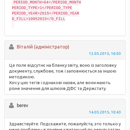
PERIOD_MONTH>04</PERIOD_MONTH

PERIOD_TYPE>1</PERIOD_TYPE

PERIOD_YEAR>2015</PERIOD_YEAR

D_FILL>10052015</D_FILL

Вiталій (адміністратор)
12.05.2015, 16:03
Це поле відсутнє на бланку звіту, воно із заголовку
документу, службове, тож і заповнюється за іншою
методикою.
Хоч у цих тегів і однакові назви, але вони мають
різне значення для шлюзів ДФС та Держстату.
berev
14.05.2015, 10:43
Здравствуйте. Подскажите, пожалуйста, это только у
меня проблемы в приёме квитанций по результатам