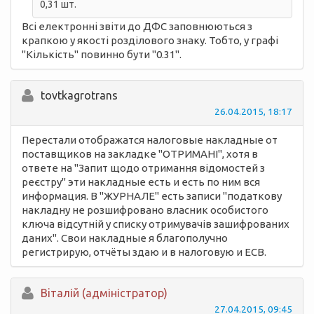
0,31 шт.
Всі електронні звіти до ДФС заповнюються з
крапкою у якості розділового знаку. Тобто, у графі
"Кількість" повинно бути "0.31".
tovtkagrotrans
26.04.2015, 18:17
Перестали отображатся налоговые накладные от
поставщиков на закладке "ОТРИМАНІ", хотя в
ответе на "Запит щодо отримання відомостей з
реєстру" эти накладные есть и есть по ним вся
информация. В "ЖУРНАЛЕ" есть записи "податкову
накладну не розшифровано власник особистого
ключа відсутній у списку отримувачів зашифрованих
даних". Свои накладные я благополучно
регистрирую, отчёты здаю и в налоговую и ЕСВ.
Вiталій (адміністратор)
27.04.2015, 09:45