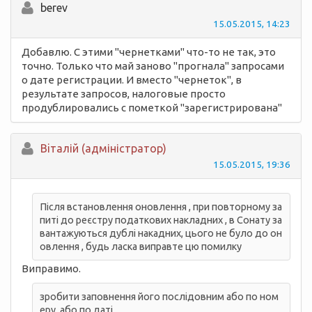
berev
15.05.2015, 14:23
Добавлю. С этими "чернетками" что-то не так, это
точно. Только что май заново "прогнала" запросами
о дате регистрации. И вместо "чернеток", в
результате запросов, налоговые просто
продублировались с пометкой "зарегистрирована"
Вiталій (адміністратор)
15.05.2015, 19:36
Після встановлення оновлення , при повторному за
питі до реєстру податкових накладних , в Сонату за
вантажуються дублі накадних, цього не було до он
овлення , будь ласка виправте цю помилку
Виправимо.
зробити заповнення його послідовним або по ном
еру, або по даті,