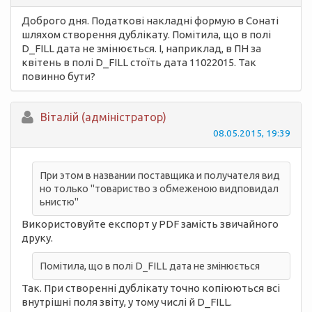
Доброго дня. Податкові накладні формую в Сонаті
шляхом створення дублікату. Помітила, що в полі
D_FILL дата не змінюється. І, наприклад, в ПН за
квітень в полі D_FILL стоїть дата 11022015. Так
повинно бути?
Вiталій (адміністратор)
08.05.2015, 19:39
При этом в названии поставщика и получателя вид
но только "товариство з обмеженою видповидал
ьнистю"
Використовуйте експорт у PDF замість звичайного
друку.
Помітила, що в полі D_FILL дата не змінюється
Так. При створенні дублікату точно копіюються всі
внутрішні поля звіту, у тому числі й D_FILL.