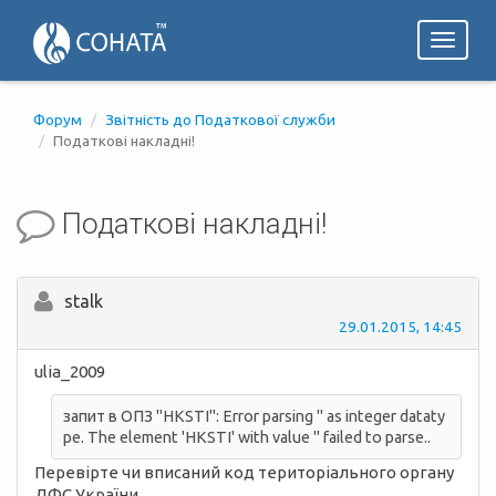
Toggl
naviga
Форум
Звітність до Податкової служби
Податкові накладні!
Податкові накладні!
stalk
29.01.2015, 14:45
ulia_2009
запит в ОПЗ "HKSTI": Error parsing '' as integer dataty
pe. The element 'HKSTI' with value '' failed to parse..
Перевірте чи вписаний код територіального органу
ДФС України