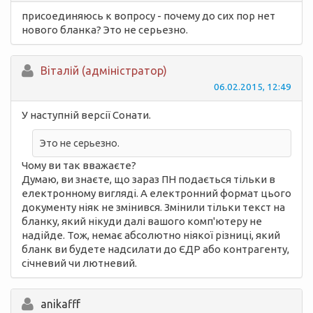
присоединяюсь к вопросу - почему до сих пор нет
нового бланка? Это не серьезно.
Вiталій (адміністратор)
06.02.2015, 12:49
У наступній версії Сонати.
Это не серьезно.
Чому ви так вважаєте?
Думаю, ви знаєте, що зараз ПН подається тільки в
електронному вигляді. А електронний формат цього
документу ніяк не змінився. Змінили тільки текст на
бланку, який нікуди далі вашого комп'ютеру не
надійде. Тож, немає абсолютно ніякої різниці, який
бланк ви будете надсилати до ЄДР або контрагенту,
січневий чи лютневий.
anikafff