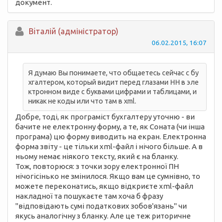
документ.
Вiталій (адміністратор)
06.02.2015, 16:07
Я думаю Вы понимаете, что общаетесь сейчас с бу
хгалтером, который видит перед глазами НН в эле
ктронном виде с буквами цифрами и таблицами, и
никак не коды или что там в xml.
Добре, тоді, як програміст бухгалтеру уточню - ви
бачите не електронну форму, а те, як Соната (чи інша
програма) цю форму виводить на екран. Електронна
форма звіту - це тільки xml-файл і нічого більше. А в
ньому немає ніякого тексту, який є на бланку.
Тож, повторюся: з точки зору електронної ПН
нічогісінько не змінилося. Якщо вам це сумнівно, то
можете переконатись, якщо відкриєте xml-файл
накладної та пошукаєте там хоча б фразу
"відповідають сумі податкових зобов'язань" чи
якусь аналогічну з бланку. Але це теж риторичне