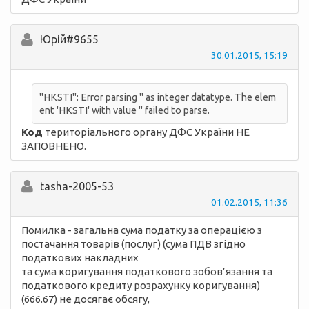
Юрій#9655
30.01.2015, 15:19
"HKSTI": Error parsing '' as integer datatype. The elem
ent 'HKSTI' with value '' failed to parse.
Код
територіального органу ДФС України НЕ
ЗАПОВНЕНО.
tasha-2005-53
01.02.2015, 11:36
Помилка - загальна сума податку за операцією з
постачання товарів (послуг) (сума ПДВ згідно
податкових накладних
та сума коригування податкового зобов’язання та
податкового кредиту розрахунку коригування)
(666.67) не досягає обсягу,