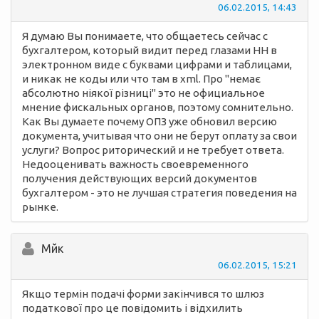
06.02.2015, 14:43
Я думаю Вы понимаете, что общаетесь сейчас с
бухгалтером, который видит перед глазами НН в
электронном виде с буквами цифрами и таблицами,
и никак не коды или что там в xml. Про "немає
абсолютно ніякої різниці" это не официальное
мнение фискальных органов, поэтому сомнительно.
Как Вы думаете почему ОПЗ уже обновил версию
документа, учитывая что они не берут оплату за свои
услуги? Вопрос риторический и не требует ответа.
Недооценивать важность своевременного
получения действующих версий документов
бухгалтером - это не лучшая стратегия поведения на
рынке.
Мйк
06.02.2015, 15:21
Якщо термін подачі форми закінчився то шлюз
податкової про це повідомить і відхилить