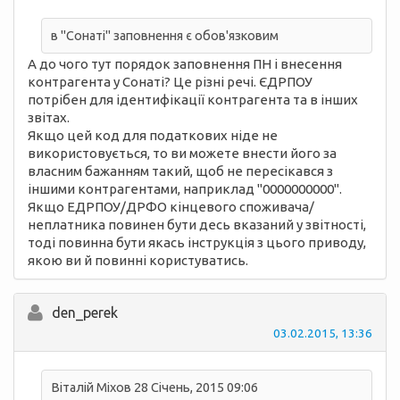
в "Сонаті" заповнення є обов'язковим
А до чого тут порядок заповнення ПН і внесення
контрагента у Сонаті? Це різні речі. ЄДРПОУ
потрібен для ідентифікації контрагента та в інших
звітах.
Якщо цей код для податкових ніде не
використовується, то ви можете внести його за
власним бажанням такий, щоб не пересікався з
іншими контрагентами, наприклад "0000000000".
Якщо ЕДРПОУ/ДРФО кінцевого споживача/
неплатника повинен бути десь вказаний у звітності,
тоді повинна бути якась інструкція з цього приводу,
якою ви й повинні користуватись.
den_perek
03.02.2015, 13:36
Віталій Міхов 28 Січень, 2015 09:06