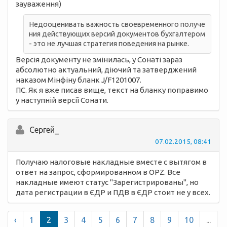
зауваження)
Недооценивать важность своевременного получе
ния действующих версий документов бухгалтером
- это не лучшая стратегия поведения на рынке.
Версія документу не змінилась, у Сонаті зараз
абсолютно актуальний, діючий та затверджений
наказом Мінфіну бланк J/F1201007.
ПС. Як я вже писав вище, текст на бланку поправимо
у наступній версії Сонати.
Сергей_
07.02.2015, 08:41
Получаю налоговые накладные вместе с вытягом в
ответ на запрос, сформированном в OPZ. Все
накладные имеют статус "Зарегистрированы", но
дата регистрации в ЄДР и ПДВ в ЄДР стоит не у всех.
‹
1
2
3
4
5
6
7
8
9
10
...