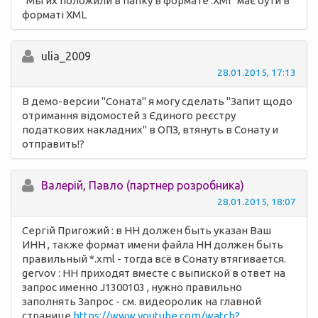
"Мы их положили в папку в формате .XMI" має бути в
форматі XML
ulia_2009
28.01.2015, 17:13
В демо-версии "Соната" я могу сделать "Запит щодо
отримання відомостей з Єдиного реєстру
податкових накладних" в ОПЗ, втянуть в Сонату и
отправить!?
Валерій, Павло (партнер розробника)
28.01.2015, 18:07
Сергій Пригожий : в НН должен быть указан Ваш
ИНН , также формат имени файла НН должен быть
правильный *.xml - тогда всё в Сонату втягивается.
gervov : НН приходят вместе с выпиской в ответ на
запрос именно J1300103 , нужно правильно
заполнять Запрос - см. видеоролик на главной
странице
https://www.youtube.com/watch?