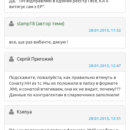
Да, " ПН відправляю в єдиний реєстр і все, КА її
витягує сам з ЕР".
slamp18 (автор теми)
28.01.2015, 11:52
все, ще раз вибачте, дякую !
Сергій Пригожий
28.01.2015, 12:47
Подскажите, пожалуйста, как правильно втянуть в
Сонату НН из 1с. Мы их положили в папку в формате
.XMI, и сонатой втягиваем, она их не видит, почему???
Данные по контрагентам в спарвочнике заполнили!
Ksenya
28.01.2015, 13:51