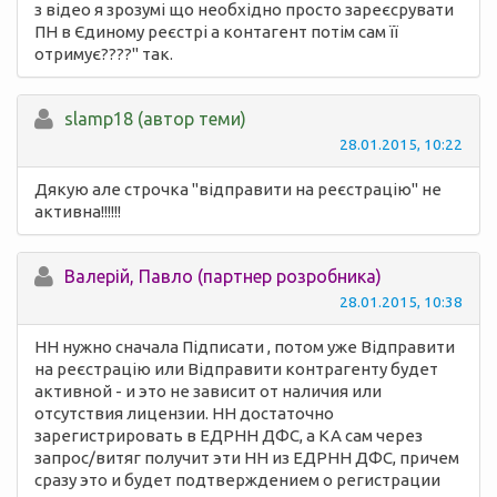
з відео я зрозумі що необхідно просто зареєсрувати
ПН в Єдиному реєстрі а контагент потім сам її
отримує????" так.
slamp18 (автор теми)
28.01.2015, 10:22
Дякую але строчка "відправити на реєстрацію" не
активна!!!!!!
Валерій, Павло (партнер розробника)
28.01.2015, 10:38
НН нужно сначала Підписати , потом уже Відправити
на реєстрацію или Відправити контрагенту будет
активной - и это не зависит от наличия или
отсутствия лицензии. НН достаточно
зарегистрировать в ЕДРНН ДФС, а КА сам через
запрос/витяг получит эти НН из ЕДРНН ДФС, причем
сразу это и будет подтверждением о регистрации