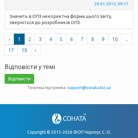
29.01.2015, 09:17
Значить в ОПЗ некоректна форма цього звіту,
зверніться до розробників ОПЗ.
‹
1
2
3
4
5
6
7
8
9
10
...
17
18
›
Відповісти у темі
Відповісти
Технічна підтримка:
support@sonata.biz.ua
Copyright © 2013-2026 ФОП Чорноус С. О.