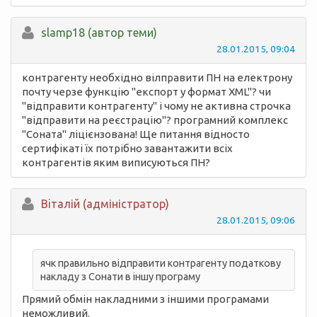
slamp18 (автор теми)
28.01.2015, 09:04
контрагенту необхідно вілправити ПН на електрону
почту черзе функцію "експорт у формат XML"? чи
"відправити контрагенту" і чому не активна строчка
"відправити на реєстрацію"? програмний комплекс
"Соната" ліцієнзована! Ще питання відносто
сертифікаті їх потрібно завантажити всіх
контрагентів яким виписуються ПН?
Вiталій (адміністратор)
28.01.2015, 09:06
ячк правильно відправити контрагенту податкову
накладу з Сонати в іншу програму
Прямий обмін накладними з іншими програмами
неможливий.