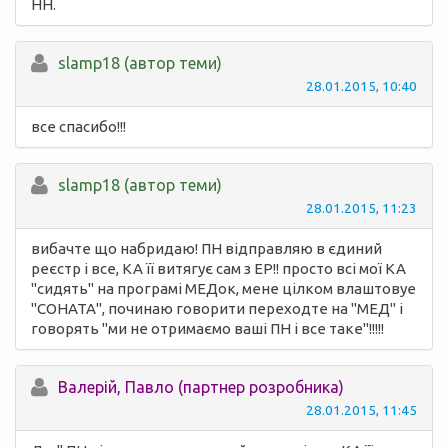
НН.
slamp18 (автор теми)
28.01.2015, 10:40
все спасибо!!!
slamp18 (автор теми)
28.01.2015, 11:23
вибачте що набридаю! ПН відправляю в єдиний
реєстр і все, КА її витягує сам з ЕР!! просто всі мої КА
"сидять" на програмі МЕДок, мене цілком влаштовуе
"СОНАТА", починаю говорити переходте на "МЕД" і
говорять "ми не отримаємо ваші ПН і все таке"!!!!!
Валерій, Павло (партнер розробника)
28.01.2015, 11:45