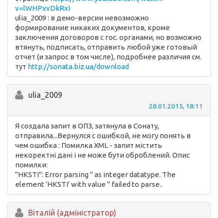
v=lWHPxvDkRxI
ulia_2009 : в демо-версии невозможно
формирование никаких документов, кроме
заключения договоров с гос. органами, но возможно
втянуть, подписать, отправить любой уже готовый
отчет (и запрос в том числе), подробнее различия см.
тут
http://sonata.biz.ua/download
ulia_2009
28.01.2015, 18:11
Я создала запит в ОПЗ, затянула в Сонату,
отправила...Вернулся с ошибкой, не могу понять в
чем ошибка : Помилка XML - запит містить
некоректні дані і не може бути оброблений. Опис
помилки:
"HKSTI": Error parsing '' as integer datatype. The
element 'HKSTI' with value '' failed to parse..
Вiталій (адміністратор)