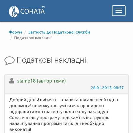
Toggl
naviga
Форум
Звітність до Податкової служби
Податкові накладні!
Податкові накладні!
slamp18 (автор теми)
28.01.2015, 08:57
Добрий день! вибачте за запитання але необхідна
допомога! не можу зрозуміти ячк правильно
відправити контрагенту податкову накладу з
Сонати в іншу програму! підскажіть інструкцію
налаштування програми та які дії необхідно
виконати!