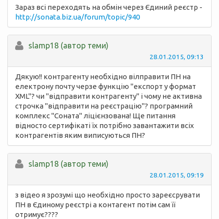
Зараз всі переходять на обмін через Єдиний реєстр -
http://sonata.biz.ua/forum/topic/940
slamp18 (автор теми)
28.01.2015, 09:13
Дякую!! контрагенту необхідно вілправити ПН на
електрону почту черзе функцію "експорт у формат
XML"? чи "відправити контрагенту" і чому не активна
строчка "відправити на реєстрацію"? програмний
комплекс "Соната" ліцієнзована! Ще питання
відносто сертифікаті їх потрібно завантажити всіх
контрагентів яким виписуються ПН?
slamp18 (автор теми)
28.01.2015, 09:19
з відео я зрозумі що необхідно просто зареєсрувати
ПН в Єдиному реєстрі а контагент потім сам її
отримує????