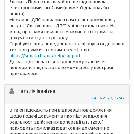
Значить Податкова вам його не відправляла
електронними засобами (пряме з'єднання або
пошта).
Можливо, ДПС направила вам це повідомлення у
розділ "Листування з ДПС" Кабінету платника. На
жаль, програми не мають можливості отримати
документи з цього розділу.
Спробуйте ще у понеділок зателефонувати до нашої
тех. підтримки за одним з телефонів -
https://sonata.biz.ua/help/support
До вас підключаться та допоможуть знайти
повідомлення, якщо воно може десь у програмі
приховалося.
Наталія Іванівна
14.06.2023, 22:47
Вітаю! Підскажіть,при відправці Повідомлення
щодо подачі документів про підтвердження
реальності здійснення доперації (J1312603)
приходить помилка:Податковий документ не
відповідає затвердженому наказом Міндоходів