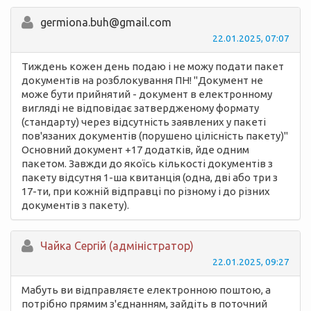
germiona.buh@gmail.com
22.01.2025, 07:07
Тиждень кожен день подаю і не можу подати пакет
документів на розблокування ПН! "Документ не
може бути прийнятий - документ в електронному
вигляді не відповідає затвердженому формату
(стандарту) через відсутність заявлених у пакеті
пов'язаних документів (порушено цілісність пакету)"
Основний документ +17 додатків, йде одним
пакетом. Завжди до якоїсь кількості документів з
пакету відсутня 1-ша квитанція (одна, дві або три з
17-ти, при кожній відправці по різному і до різних
документів з пакету).
Чайка Сергій (адміністратор)
22.01.2025, 09:27
Мабуть ви відправляєте електронною поштою, а
потрібно прямим з'єднанням, зайдіть в поточний