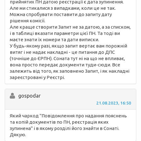
прийнятих ПН датою реєстрації є дата зупинення.
Але ми стикалися з випадками, коли це не так.
Можна спробувати поставити до запиту дату
рішення комісії.
Але краще створити Запит не за датою, а за списком,
і в таблиці вказати параметри цієї ПН. Та тоді ви
маєте знати їх номери та дати виписки.
У будь-якому разі, якщо запит вертає вам порожній
витяг і не надає накладні - це питання до ДПС
(точніше до ЄРПН). Соната тут ні на що не впливає,
вона просто передає документи туди-сюди. Все
залежить від того, як заповнено Запит, і як накладні
зареєстровані у Реєстрі.
gospodar
21.08.2023, 16:50
Який чаркод "Повідомлення про надання пояснень
та копій документів по ПН, реєстрація яких
зупинена" і в якому розділі його знайти в Сонаті.
Дякую.