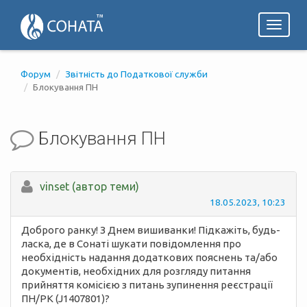
Toggl
naviga
Форум
Звітність до Податкової служби
Блокування ПН
Блокування ПН
vinset (автор теми)
18.05.2023, 10:23
Доброго ранку! З Днем вишиванки! Підкажіть, будь-
ласка, де в Сонаті шукати повiдомлення про
необхiднiсть надання додаткових пояснень та/або
документiв, необхiдних для розгляду питання
прийняття комiсiєю з питань зупинення реєстрацiї
ПН/РК (J1407801)?