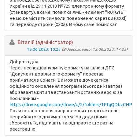
України від 29.11.2013 №729 електронному формату
(стандарту), а саме: помилка XML - елемент "R01G1B"
не може містити символи повернення каретки (0x0d)
та переводу строки (0x0a). В чому саме помилка?
Вiталій (адміністратор)
15.06.2023, 10:23
(Відредаговано: 15.06.2023, 17:25)
Доброго дня.
Через несподівану зміну формату на шлюзі ДПС
"Документ довільного формату" перестав
прийматися з Сонати. Ви можете дочекатися
офіційного оновлення програми (сьогодні-завтра)
або завантажити та встановити останню версію за
посиланням -
https://drive.google.com/drive/u/2/folders/1PfgQDbvCHP
Після встановлення виправлення створіть копію
неприйнятого документу з усіма додатками,
збережіть їх, підпишіть та відправте ще раз на
реєстрацію.