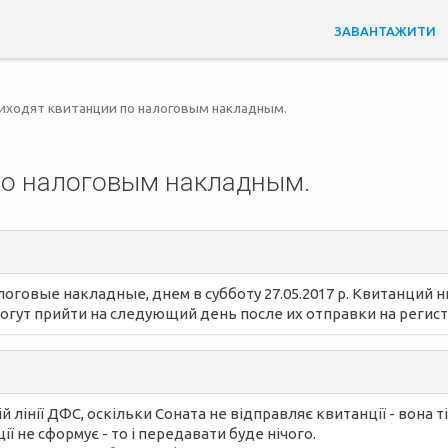
ЗАВАНТАЖИТИ
иходят квитанции по налоговым накладным.
по налоговым накладным.
говые накладные, днем в субботу 27.05.2017 р. Квитанций ник
огут прийти на следующий день после их отправки на регис
й лінії ДФС, оскільки Соната не відправляє квитанції - вона 
ї не сформує - то і передавати буде нічого.