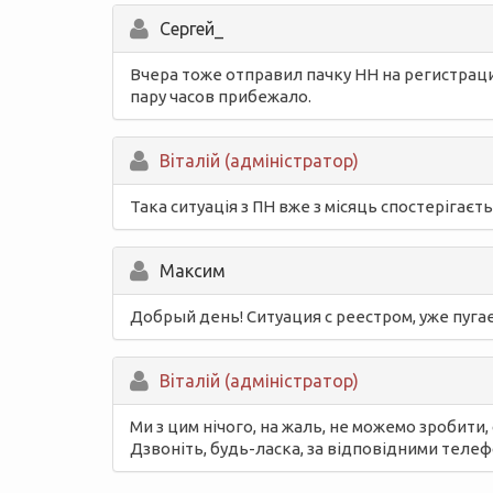
Сергей_
Вчера тоже отправил пачку НН на регистраци
пару часов прибежало.
Вiталій (адміністратор)
Така ситуація з ПН вже з місяць спостерігаєт
Максим
Добрый день! Ситуация с реестром, уже пугает
Вiталій (адміністратор)
Ми з цим нічого, на жаль, не можемо зробит
Дзвоніть, будь-ласка, за відповідними теле