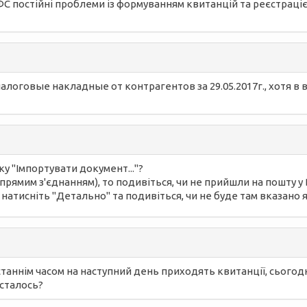
ФС постійні проблеми із формуванням квитанцій та реєстраці
алоговые накладные от контрагентов за 29.05.2017г., хотя в
ку "Імпортувати документ..."?
рямим з'єднанням), то подивіться, чи не прийшли на пошту у Вх
 натисніть "Детально" та подивіться, чи не буде там вказано 
останнім часом на наступний день приходять квитанції, сьогодн
 сталось?