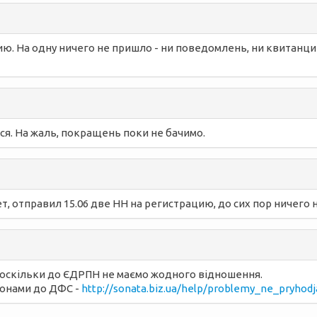
ю. На одну ничего не пришло - ни поведомлень, ни квитанций
ься. На жаль, покращень поки не бачимо.
, отправил 15.06 две НН на регистрацию, до сих пор ничего не
и, оскільки до ЄДРПН не маємо жодного відношення.
фонами до ДФС -
http://sonata.biz.ua/help/problemy_ne_pryhodja