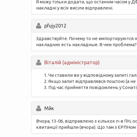
Я можу тільки додати, що останнім часом у Д
накладні у всіх висіли відправлені.
pfujy2012
Здравствуйте. Почему то не импортируются н
накладних есть накладные. В чем проблема?
Вiталій (адміністратор)
Чи ставили ви у відповідному запиті гал
Якщо запит відправлявся поштою (а не п
Під час прийняття повідомлень у Сонаті
Мйк
Вчора, 13-06, відправлено з кількох п-в ПН, 
квитанції прийшли (вчора). Що там з ЄРПНом