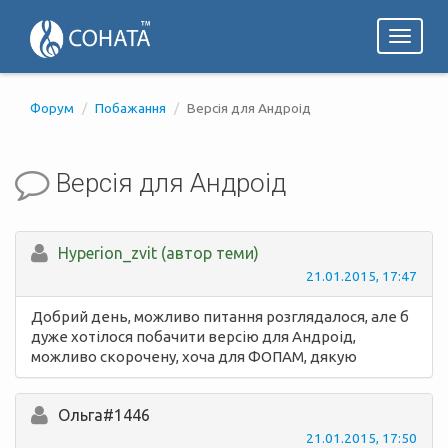
Toggl
naviga
Форум
Побажання
Версія для Андроід
Версія для Андроід
Hyperion_zvit (автор теми)
21.01.2015, 17:47
Добрий день, можливо питання розглядалося, але б
дуже хотілося побачити версію для Андроід,
можливо скорочену, хоча для ФОПАМ, дякую
Ольга#1446
21.01.2015, 17:50