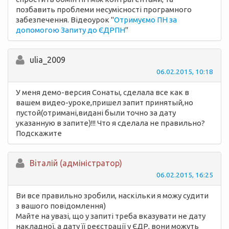
позбавить проблеми несумісності програмного
забезпечення. Відеоурок "
Отримуємо ПН за
допомогою Запиту до ЄДРПН
"
ulia_2009
06.02.2015, 10:18
У меня демо-версия Сонаты, сделала все как в
вашем видео-уроке,пришел запит принятый,но
пустой(отримані,видані были точно за дату
указанную в запите)!!! Что я сделала не правильно?
Подскажите
Вiталій (адміністратор)
06.02.2015, 16:25
Ви все правильно зробили, наскільки я можу судити
з вашого повідомлення)
Майте на увазі, що у запиті треба вказувати не дату
накладної, а дату її реєстрації у ЄДР, вони можуть