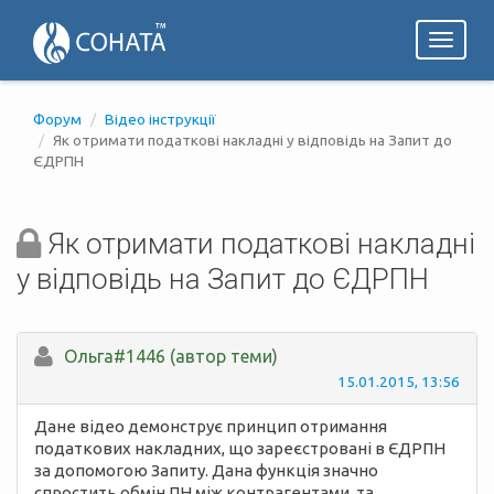
Toggl
naviga
Форум
Відео інструкції
Як отримати податкові накладні у відповідь на Запит до
ЄДРПН
Як отримати податкові накладні
у відповідь на Запит до ЄДРПН
Ольга#1446 (автор теми)
15.01.2015, 13:56
Дане відео демонструє принцип отримання
податкових накладних, що зареєстровані в ЄДРПН
за допомогою Запиту. Дана функція значно
спростить обмін ПН між контрагентами, та