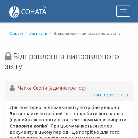
Toggl
naviga
Форум
Звітність
Відправлення виправленого звіту
Відправлення виправленого
звіту
Чайка Сергій (адміністратор)
04.09.2013, 17:33
Для повторної відправки звіту потрібно у віконці
Звіти
знайти потрібний звіт та зробити його копію
(правий клік по звіту, в контекстному меню вибрати
Створити копію
). При цьому міняеться номер
документу в цьому періоді. Це потрібно для того,