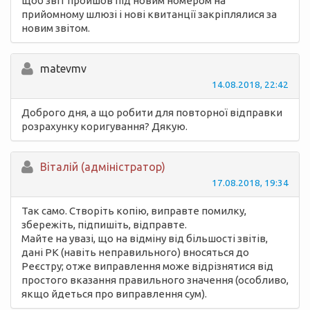
щоб звіт пройшов під новим номером на
прийомному шлюзі і нові квитанції закріплялися за
новим звітом.
matevmv
14.08.2018, 22:42
Доброго дня, а що робити для повторної відправки
розрахунку коригування? Дякую.
Вiталій (адміністратор)
17.08.2018, 19:34
Так само. Створіть копію, виправте помилку,
збережіть, підпишіть, відправте.
Майте на увазі, що на відміну від більшості звітів,
дані РК (навіть неправильного) вносяться до
Реєстру; отже виправлення може відрізнятися від
простого вказання правильного значення (особливо,
якщо йдеться про виправлення сум).