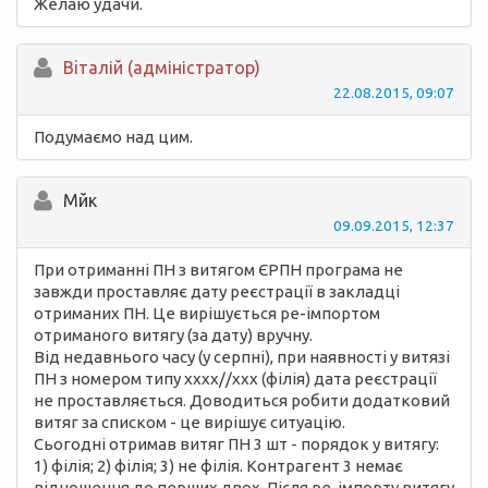
Желаю удачи.
Вiталій (адміністратор)
22.08.2015, 09:07
Подумаємо над цим.
Мйк
09.09.2015, 12:37
При отриманні ПН з витягом ЄРПН програма не
завжди проставляє дату реєстрації в закладці
отриманих ПН. Це вирішується ре-імпортом
отриманого витягу (за дату) вручну.
Від недавнього часу (у серпні), при наявності у витязі
ПН з номером типу хххх//ххх (філія) дата реєстрації
не проставляється. Доводиться робити додатковий
витяг за списком - це вирішує ситуацію.
Сьогодні отримав витяг ПН 3 шт - порядок у витягу:
1) філія; 2) філія; 3) не філія. Контрагент 3 немає
відношення до перших двох. Після ре-імпорту витягу