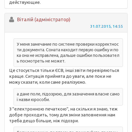
действующие.
Вiталій (адміністратор)
31.07.2015, 14:55
У меня замечание по системе проверки корректнос
ти документа. Соната находит первую ошибку и по
ка она не исправлена, дальше ошибки пользовател
ь посмотреть не может.
Це стосується тільки ЄСВ, інші звіти перевіряються
краще. Ситуація прийнята до уваги, але поки не
можу сказати, коли саме реалізуємо.
а дане поле, підозрюю, для зазначення власне само
ї назви юрособи.
З "електронною печаткою", на скільки я знаю, теж
добре проходить, тому для зміни заповнення нам
треба дещо більше, ніж підозри.