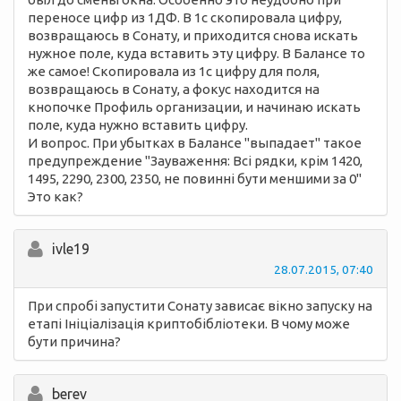
переносе цифр из 1ДФ. В 1с скопировала цифру,
возвращаюсь в Сонату, и приходится снова искать
нужное поле, куда вставить эту цифру. В Балансе то
же самое! Скопировала из 1с цифру для поля,
возвращаюсь в Сонату, а фокус находится на
кнопочке Профиль организации, и начинаю искать
поле, куда нужно вставить цифру.
И вопрос. При убытках в Балансе "выпадает" такое
предупреждение "Зауваження: Всі рядки, крім 1420,
1495, 2290, 2300, 2350, не повинні бути меншими за 0"
Это как?
ivle19
28.07.2015, 07:40
При спробі запустити Сонату зависає вікно запуску на
етапі Ініціалізація криптобібліотеки. В чому може
бути причина?
berev