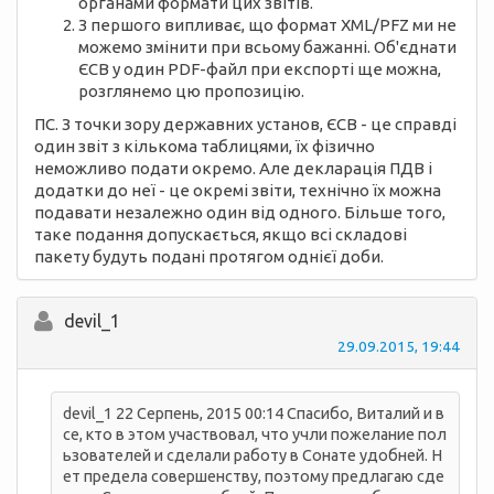
органами формати цих звітів.
З першого випливає, що формат XML/PFZ ми не
можемо змінити при всьому бажанні. Об'єднати
ЄСВ у один PDF-файл при експорті ще можна,
розглянемо цю пропозицію.
ПС. З точки зору державних установ, ЄСВ - це справді
один звіт з кількома таблицями, їх фізично
неможливо подати окремо. Але декларація ПДВ і
додатки до неї - це окремі звіти, технічно їх можна
подавати незалежно один від одного. Більше того,
таке подання допускається, якщо всі складові
пакету будуть подані протягом однієї доби.
devil_1
29.09.2015, 19:44
devil_1 22 Серпень, 2015 00:14 Спасибо, Виталий и в
се, кто в этом участвовал, что учли пожелание пол
ьзователей и сделали работу в Сонате удобней. Н
ет предела совершенству, поэтому предлагаю сде