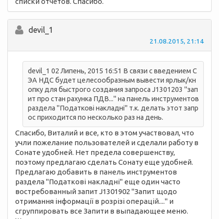
списки отчётов. Спасибо.
devil_1
21.08.2015, 21:14
devil_1 02 Липень, 2015 16:51 В связи с введением С
ЭА НДС будет целесообразным вывести ярлык/кн
опку для быстрого создания запроса J1301203 "зап
ит про стан рахунка ПДВ..." на панель инструментов
раздела "Податкові накладні" т.к. делать этот запр
ос приходится по несколько раз на день.
Спасибо, Виталий и все, кто в этом участвовал, что
учли пожелание пользователей и сделали работу в
Сонате удобней. Нет предела совершенству,
поэтому предлагаю сделать Сонату еще удобней.
Предлагаю добавить в панель инструментов
раздела "Податкові накладні" еще один часто
востребованный запит J1301902 "Запит щодо
отримання інформації в розрізі операцій...." и
сгруппировать все Запити в выпадающее меню.