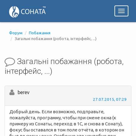
Toggl
naviga
Форум
Побажання
Загальні побажання (робота, інтерфейс, ...)
Загальні побажання (робота,
інтерфейс, ...)
berev
27.07.2015, 07:29
Добрый день. Если возможно, подправьте,
пожалуйста, программу, чтобы при смене окна (к
примеру из Сонаты, переход в 1С, и снова в Сонату),
фокус бы оставался в том поле отчёта, в котором он
был до смены окна. Особенно это неудобно при