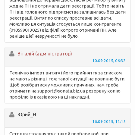
жодна ПН не отримала дати реєстрації. Тобто навіть
ПН від головного підприємства залишилась без дати
реєстрації. Витяг по списку проставив всі дати.
Можливо ця ситуація стосується лише контрагента
(010599013025) від філії котрого отримані ПН. Але
раніше цієї незручності не було.
Вiталій (адміністратор)
10.09.2015, 06:32
Технічно імпорт витягу і його прийняття за списком
не мають різниці, тож такої ситуації не повинно бути.
Щоб розібратися у можливих причинах, нам треба
отримати на support@sonata.biz.ua резервну копію
профілю із вказівкою на ці накладні.
Юрий_Н
16.09.2015, 12:15
Сегодня столкнулся с такой проблемкой, при