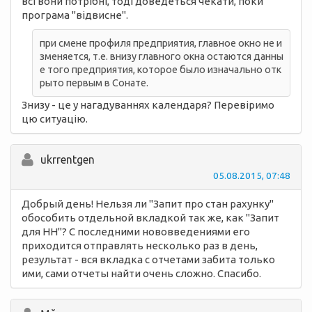
всі вони потрібні, тоді доведеться чекати, поки
програма "відвисне".
при смене профиля предприятия, главное окно не и
зменяется, т.е. внизу главного окна остаются данны
е того предприятия, которое было изначально отк
рыто первым в Сонате.
Знизу - це у нагадуваннях календаря? Перевіримо
цю ситуацію.
ukrrentgen
05.08.2015, 07:48
Добрый день! Нельзя ли "Запит про стан рахунку"
обособить отдельной вкладкой так же, как "Запит
для НН"? С последними нововведениями его
приходится отправлять несколько раз в день,
результат - вся вкладка с отчетами забита только
ими, сами отчеты найти очень сложно. Спасибо.