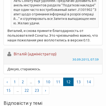
лать Сонату еще удобней. Предлагаю добавить в п
анель инструментов раздела "Податкові накладні"
еще один часто востребованный запит J1301902 "З
апит щодо отримання інформації в розрізі операці
й...." и сгруппировать все Запити в выпадающее мен
ю. Желаю удачи.
Виталий, и снова примите благодарность от
пользователей Сонаты. Это чрезвычайно важно, что
наши пожелания уже воплотились в версии 0.13.
Вiталій (адміністратор)
30.09.2015, 07:59
Дякую, стараємось.
‹
1
2
...
9
10
11
12
13
14
15
...
22
23
›
Відповісти у темі