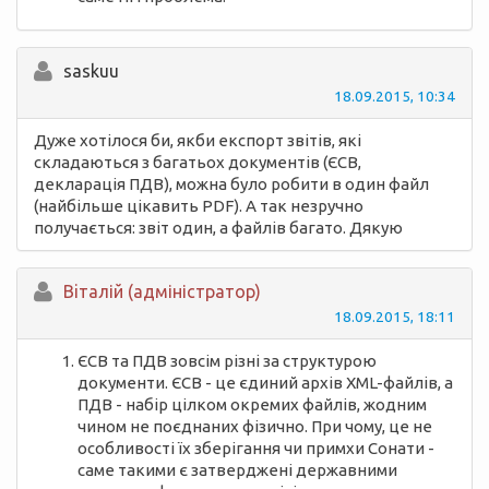
saskuu
18.09.2015, 10:34
Дуже хотілося би, якби експорт звітів, які
складаються з багатьох документів (ЄСВ,
декларація ПДВ), можна було робити в один файл
(найбільше цікавить PDF). А так незручно
получається: звіт один, а файлів багато. Дякую
Вiталій (адміністратор)
18.09.2015, 18:11
ЄСВ та ПДВ зовсім різні за структурою
документи. ЄСВ - це єдиний архів XML-файлів, а
ПДВ - набір цілком окремих файлів, жодним
чином не поєднаних фізично. При чому, це не
особливості їх зберігання чи примхи Сонати -
саме такими є затверджені державними