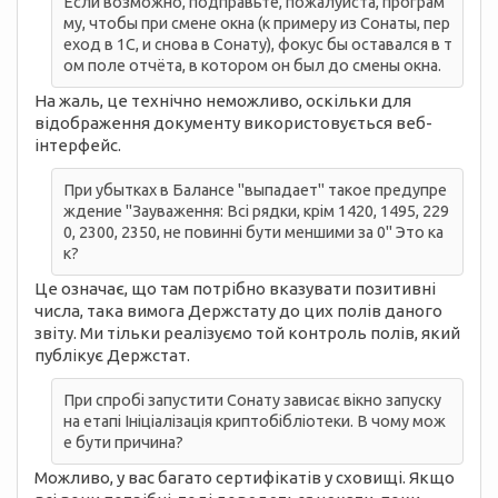
Если возможно, подправьте, пожалуйста, програм
му, чтобы при смене окна (к примеру из Сонаты, пер
еход в 1С, и снова в Сонату), фокус бы оставался в т
ом поле отчёта, в котором он был до смены окна.
На жаль, це технічно неможливо, оскільки для
відображення документу використовується веб-
інтерфейс.
При убытках в Балансе "выпадает" такое предупре
ждение "Зауваження: Всі рядки, крім 1420, 1495, 229
0, 2300, 2350, не повинні бути меншими за 0" Это ка
к?
Це означає, що там потрібно вказувати позитивні
числа, така вимога Держстату до цих полів даного
звіту. Ми тільки реалізуємо той контроль полів, який
публікує Держстат.
При спробі запустити Сонату зависає вікно запуску
на етапі Ініціалізація криптобібліотеки. В чому мож
е бути причина?
Можливо, у вас багато сертифікатів у сховищі. Якщо