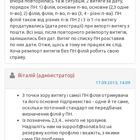
Вчора повторилась та ж ситуація. 2 витяги за дату,
порядок ПН: 1) філія, основне п-во, основне (2,3 одне
п-во); 2) філія, філія, п-во, п-во (3, 4 - різні п-ва). ПН
філій також від різних п-в. ПН 2 і 3 із 1-го витягу
продатувались (дата реєстрації) при імпорті витягу з
пошти. Всі інші, після повторного реімпорту витягів,
залишились без дат. Витяг по списку ПН розставив
по них дати. Отже, щось в тому не працює як слід.
Хоча реімпорт витягів без ПН філій робить свою
справу.
Вiталій (адміністратор)
17.09.2015, 14:09
З точки зору витягу і самої ПН філія отримувача
та його основне підприємство - одне й те саме,
оскільки поточний стандарт не передбачає
визначення філій у ПН.
Із позначень 2,3,4... нічого не зрозумів.
Надішліть нам на support@sonata.biz.ua
резервну копію профілю і вкажіть, з якими
саме ПН проблема.