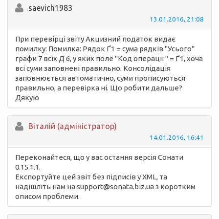
saevich1983
13.01.2016, 21:08
При перевірці звіту Акцизний податок видає
помилку: Помилка: Рядок Ґ1 = сума рядків "Усього"
графи 7 всіх Д 6, у яких поле "Код операції " = Ґ1, хоча
всі суми заповнені правильно. Консолідація
заповнюється автоматично, суми прописуються
правильно, а перевірка ні. Що робити дальше?
Дякую
Вiталій (адміністратор)
14.01.2016, 16:41
Переконайтеся, що у вас остання версія Сонати
0.15.1.1.
Експортуйте цей звіт без підписів у XML, та
надішліть нам на support@sonata.biz.ua з коротким
описом проблеми.