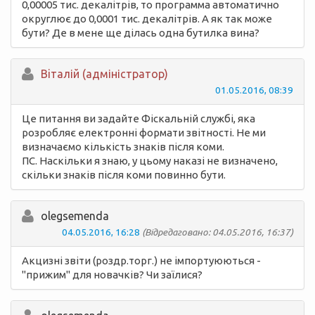
0,00005 тис. декалітрів, то программа автоматично
округлює до 0,0001 тис. декалітрів. А як так може
бути? Де в мене ще ділась одна бутилка вина?
Вiталій (адміністратор)
01.05.2016, 08:39
Це питання ви задайте Фіскальній службі, яка
розробляє електронні формати звітності. Не ми
визначаємо кількість знаків після коми.
ПС. Наскільки я знаю, у цьому наказі не визначено,
скільки знаків після коми повинно бути.
olegsemenda
04.05.2016, 16:28
(Відредаговано: 04.05.2016, 16:37)
Акцизні звіти (роздр.торг.) не імпортуюються -
"прижим" для новачків? Чи заїлися?