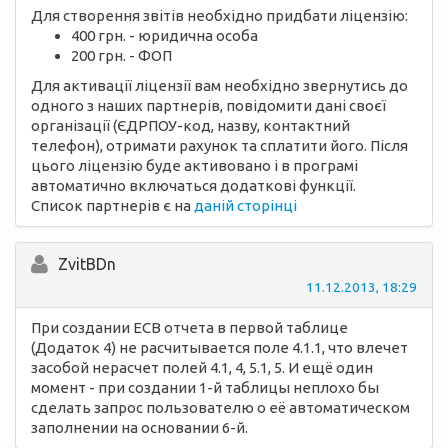
Для створення звітів необхідно придбати ліцензію:
400 грн. - юридична особа
200 грн. - ФОП
Для активації ліцензії вам необхідно звернутись до
одного з наших партнерів, повідомити дані своєї
організації (ЄДРПОУ-код, назву, контактний
телефон), отримати рахунок та сплатити його. Після
цього ліцензію буде активовано і в програмі
автоматично включаться додаткові функції.
Список партнерів є на
даній сторінці
ZvitBDn
11.12.2013, 18:29
При создании ЕСВ отчета в первой таблице
(Додаток 4) не расчитывается поле 4.1.1, что влечет
засобой нерасчет полей 4.1, 4, 5.1, 5. И ещё один
момент - при создании 1-й таблицы неплохо бы
сделать запрос пользователю о её автоматическом
заполнении на основании 6-й.