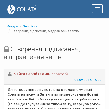
Toggl
naviga
Форум
Звітність
Створення, підписання, відправлення звітів
Створення, підписання,
відправлення звітів
Чайка Сергій (адміністратор)
04.09.2013, 15:00
Для створення звіту потрібно в головному вікні
Сонати натиснути
Звіти
, а потім зверху зліва
Новий
звіт
. У вікні
Вибір бланку
знаходимо потрібний звіт
(зліва йде групування за типом звіту, зверху за роком,
періодом та станом). Двойним кліком відкриваємо