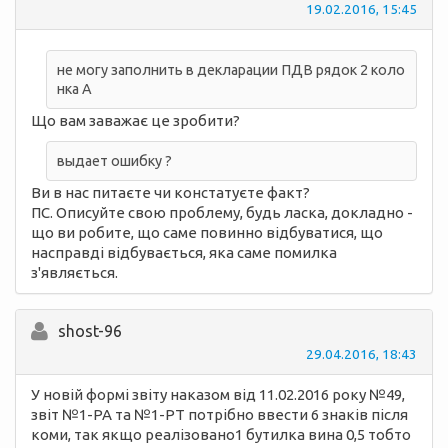
19.02.2016, 15:45
не могу заполнить в декларации ПДВ рядок 2 коло
нка А
Що вам заважає це зробити?
выдает ошибку ?
Ви в нас питаєте чи констатуєте факт?
ПС. Описуйте свою проблему, будь ласка, докладно -
що ви робите, що саме повинно відбуватися, що
насправді відбувається, яка саме помилка
з'являється.
shost-96
29.04.2016, 18:43
У новій формі звіту наказом від 11.02.2016 року №49,
звіт №1-РА та №1-РТ потрібно ввести 6 знаків після
коми, так якщо реалізовано1 бутилка вина 0,5 тобто