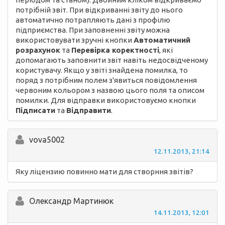
потрібній звіт. При відкриванні звіту до нього
автоматично потрапляють дані з профілю
підприємства. При заповненні звіту можна
використовувати зручні кнопки
Автоматичний
розрахунок
та
Перевірка коректності
, які
допомагають заповнити звіт навіть недосвідченому
користувачу. Якщо у звіті знайдена помилка, то
поряд з потрібним полем з'явиться повідомлення
червоним кольором з назвою цього поля та описом
помилки. Для відправки використовуємо кнопки
Підписати
та
Відправити
.
vova5002
12.11.2013, 21:14
Яку ліцензию повинно мати для створння звітів?
Олександр Мартинюк
14.11.2013, 12:01