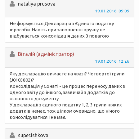
nataliya prusova
19.01.2016, 09:09
Не формується Декларація з Єдиного податку
юрособи. Навіть при заповненні вручну не
відбувається консолідація даних З повагою
Вiталій (адміністратор)
19.01.2016, 12:26
Яку декларацію ви маєте на увазі? Четвертої групи
(J0103802)?
Консолідація у Сонаті - це процес переносу даних з
одного звіту до іншого, зазвичай з додатків до
основного документу.
У декларації з єдиного податку 1, 2, 3 групи ніяких
додатків немає, тож цілком очевидно, що нічого
консолідуватися і не має.
super.ishkova