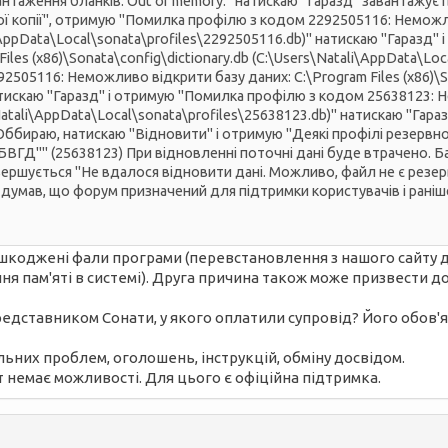
нтаження бланків. Out of memory." натискаю "Гаразд" завантажує
ї копії", отримую "Помилка профілю з кодом 2292505116: Неможлив
li\AppData\Local\sonata\profiles\2292505116.db)" натискаю "Гаразд
les (x86)\Sonata\config\dictionary.db (C:\Users\Natali\AppData\Loc
505116: Неможливо відкрити базу даних: C:\Program Files (x86)\Son
атискаю "Гаразд" і отримую "Помилка профілю з кодом 25638123: Н
s\Natali\AppData\Local\sonata\profiles\25638123.db)" натискаю "Гар
 Оббираю, натискаю "Відновити" і отримую "Деякі профілі резервної
ГД"" (25638123) При відновленні поточні дані буде втрачено. Ба
вершується "Не вдалося відновити дані. Можливо, файл не є резервно
, я думав, що форум призначений для підтримки користувачів і рані
коджені фали програми (перевстановлення з нашого сайту д
я пам'яті в системі). Друга причина також може призвести д
представником Сонати, у якого оплатили супровід? Його обов'я
ьних проблем, оголошень, інструкцій, обміну досвідом.
 немає можливості. Для цього є офіційна підтримка.