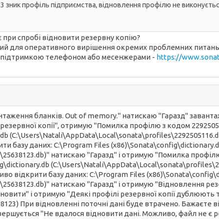
.3 зник профіль підприємства, відновлення профілю не виконується,
є при спробі відновити резервну копію?
ий для оперативного вирішення окремих проблемних питань. 
ою підтримкою телефоном або месенжерами -
https://www.sonat
таження бланків. Out of memory." натискаю "Гаразд" заванта
резервної копії", отримую "Помилка профілю з кодом 2292505
ry.db (C:\Users\Natali\AppData\Local\sonata\profiles\229250511
 базу даних: C:\Program Files (x86)\Sonata\config\dictionary.
les\25638123.db)" натискаю "Гаразд" і отримую "Помилка проф
ig\dictionary.db (C:\Users\Natali\AppData\Local\sonata\profile
 відкрити базу даних: C:\Program Files (x86)\Sonata\config\d
s\25638123.db)" натискаю "Гаразд" і отримую "Відновлення резе
овити" і отримую "Деякі профілі резервної копії дублюють ті
123) При відновленні поточні дані буде втрачено. Бажаєте ві
вершується "Не вдалося відновити дані. Можливо, файл не є ре