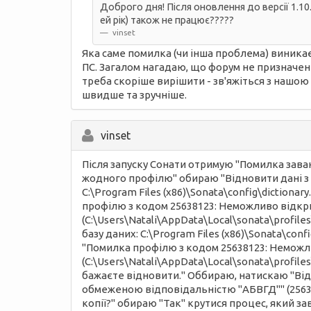
Доброго дня! Після оновлення до версії 1.10
ей рік) також не працює?????
vinset
Яка саме помилка (чи інша проблема) виника
ПС. Загалом нагадаю, що форум не призначен
треба скоріше вирішити - зв'яжіться з наш
швидше та зручніше.
vinset
Після запуску Сонати отримую "Помилка заван
жодного профілю" обираю "Відновити дані з 
C:\Program Files (x86)\Sonata\config\dictiona
профілю з кодом 25638123: Неможливо відкрити
(C:\Users\Natali\AppData\Local\sonata\profi
базу даних: C:\Program Files (x86)\Sonata\conf
"Помилка профілю з кодом 25638123: Неможливо
(C:\Users\Natali\AppData\Local\sonata\profile
бажаєте відновити." Оббираю, натискаю "Відн
обмеженою відповідальністю "АБВГД"" (25638
копії?" обираю "Так" крутися процес, який за