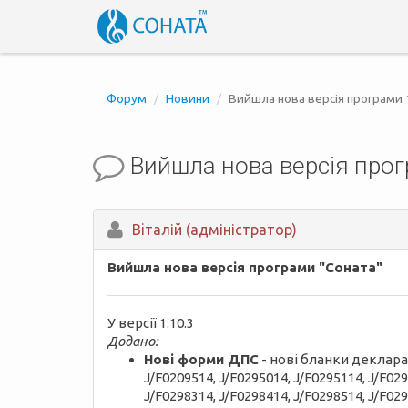
Форум
Новини
Вийшла нова версія програми 
Вийшла нова версія прог
Вiталій (адміністратор)
Вийшла нова версія програми "Соната"
У версії 1.10.3
Додано:
Нові форми ДПС
- нові бланки декларац
J/F0209514, J/F0295014, J/F0295114, J/F029
J/F0298314, J/F0298414, J/F0298514, J/F029