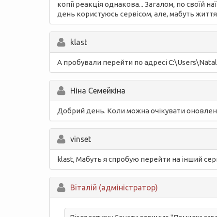
копії реакція однакова... Загалом, по своїй 
день користуюсь сервісом, але, мабуть життя 
klast
А пробували перейти по адресі C:\Users\Natal
Ніна Семейкіна
Добрий день. Коли можна очікувати оновлення
vinset
klast, Мабуть я спробую перейти на інший серві
Вiталій (адміністратор)