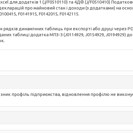
xcel для додатків 1 (J/F0510110) та 4ДФ (J/F0510410) Податко
екларацій про майновий стан і доходи (з додатками) на основі
0100415, F0141915, F0142015, F0142115.
 рядків динамічних таблиць при експорті або друці через PD
них таблиці додатка МПЗ-З (J0114929, J0154929, J0194929) до д
к.
.3 зник профіль підприємства, відновлення профілю не виконує