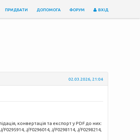
ПРИДБАТИ
ДОПОМОГА
ФОРУМ
ВХІД
02.03.2026, 21:04
ідація, конвертація та експорт у PDF до них:
 J/F0295914, J/F0296014, J/F0298114, J/F0298214,