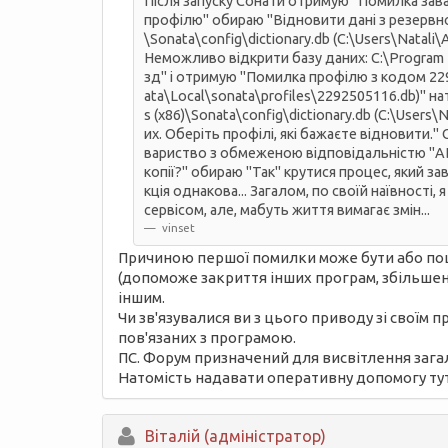
Після запуску Сонати отримую "Помилка зава
профілю" обираю "Відновити дані з резервно
\Sonata\config\dictionary.db (C:\Users\Nata
Неможливо відкрити базу даних: C:\Program Fi
зд" і отримую "Помилка профілю з кодом 2292
ata\Local\sonata\profiles\2292505116.db)" н
s (x86)\Sonata\config\dictionary.db (C:\User
их. Оберіть профілі, які бажаєте відновити."
вариство з обмеженою відповідальністю "АБВ
копії?" обираю "Так" крутися процес, який за
кція однакова... Загалом, по своїй наївності
сервісом, але, мабуть життя вимагає змін...
vinset
Причиною першої помилки може бути або пош
(допоможе закриття інших програм, збільшенн
іншим.
Чи зв'язувалися ви з цього приводу зі своїм 
пов'язаних з програмою.
ПС. Форум призначений для висвітлення загал
Натомість надавати оперативну допомогу тут
Вiталій (адміністратор)