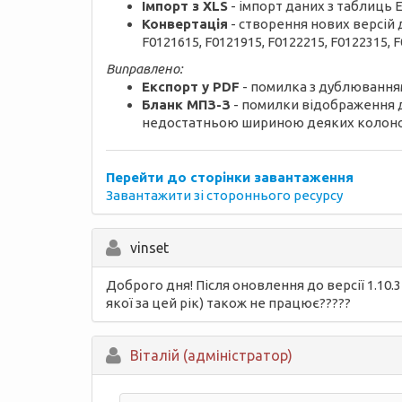
Імпорт з XLS
- імпорт даних з таблиць E
Конвертація
- створення нових версій д
F0121615, F0121915, F0122215, F0122315, F
Виправлено:
Експорт у PDF
- помилка з дублюванням
Бланк МПЗ-З
- помилки відображення да
недостатньою шириною деяких колоно
Перейти до сторінки завантаження
Завантажити зі стороннього ресурсу
vinset
Доброго дня! Після оновлення до версії 1.10
якої за цей рік) також не працює?????
Вiталій (адміністратор)