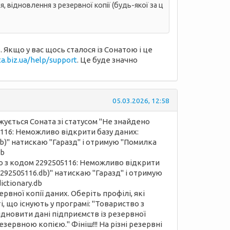
 відновлення з резервної копії (будь-якої за ц
Якщо у вас щось сталося із Сонатою і це
a.biz.ua/help/support
. Це буде значно
05.03.2026, 12:58
жується Соната зі статусом "Не знайдено
116: Неможливо відкрити базу даних:
6.db)" натискаю "Гаразд" і отримую "Помилка
db
ілю з кодом 2292505116: Неможливо відкрити
s\2292505116.db)" натискаю "Гаразд" і отримую
ictionary.db
рвної копії даних. Оберіть профілі, які
, що існують у програмі: "Товариство з
дновити дані підприємств із резервної
зервною копією." Фініш!!! На різні резервні