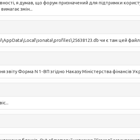
наївності, я думав, що форум призначений для підтримки корист
вимагає змін...
i\AppData\Local\sonata\profiles\25638123.db чи є там цей файл
 звіту Форма N 1-ВП згідно Наказу Міністерства фінансів Укра
с...