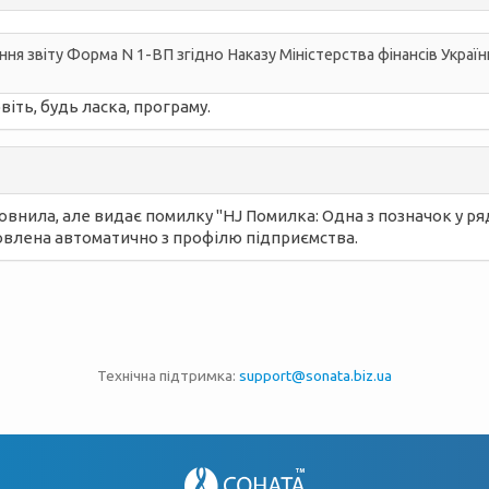
 звіту Форма N 1-ВП згідно Наказу Міністерства фінансів України
віть, будь ласка, програму.
овнила, але видає помилку "HJ Помилка: Одна з позначок у рядка
овлена автоматично з профілю підприємства.
Технічна підтримка:
support@sonata.biz.ua