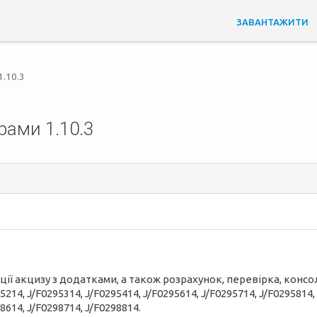
ЗАВАНТАЖИТИ
1.10.3
рами 1.10.3
ії акцизу з додатками, а також розрахунок, перевірка, консол
5214, J/F0295314, J/F0295414, J/F0295614, J/F0295714, J/F0295814,
8614, J/F0298714, J/F0298814.