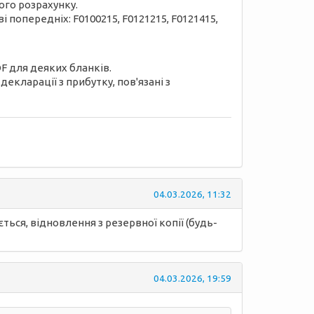
вого розрахунку.
 попередніх: F0100215, F0121215, F0121415,
F для деяких бланків.
екларації з прибутку, пов'язані з
04.03.2026, 11:32
ться, відновлення з резервної копії (будь-
04.03.2026, 19:59