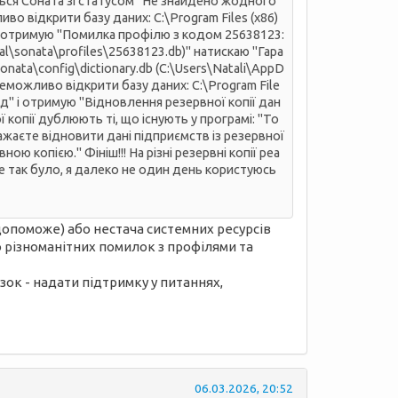
ться Соната зі статусом "Не знайдено жодного
о відкрити базу даних: C:\Program Files (x86)
" і отримую "Помилка профілю з кодом 25638123:
al\sonata\profiles\25638123.db)" натискаю "Гара
ata\config\dictionary.db (C:\Users\Natali\AppD
еможливо відкрити базу даних: C:\Program File
азд" і отримую "Відновлення резервної копії дан
 копії дублюють ті, що існують у програмі: "То
жаєте відновити дані підприємств із резервної
ю копією." Фініш!!! На різні резервні копії реа
ше так було, я далеко не один день користуюсь
опоможе) або нестача системних ресурсів
о різноманітних помилок з профілями та
зок - надати підтримку у питаннях,
06.03.2026, 20:52