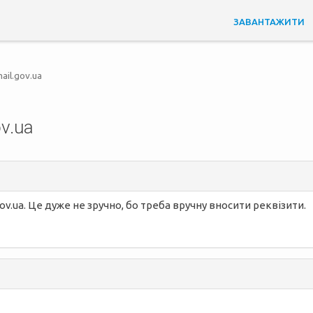
ЗАВАНТАЖИТИ
ail.gov.ua
v.ua
v.ua. Це дуже не зручно, бо треба вручну вносити реквізити.