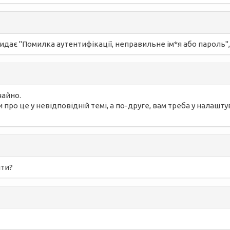
икидає "Помилка аутентифікації, неправильне ім*я або пароль"
чайно.
и про це у невідповідній темі, а по-друге, вам треба у налашт
ити?