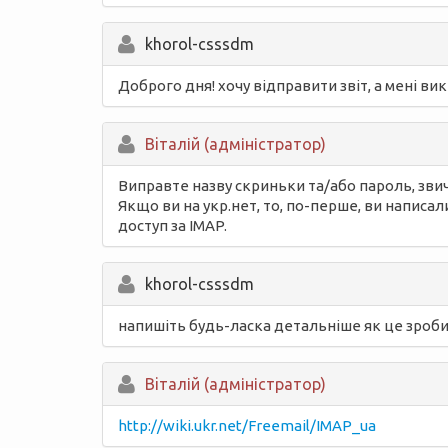
khorol-csssdm
Доброго дня! хочу відправити звіт, а мені в
Вiталій (адміністратор)
Виправте назву скриньки та/або пароль, зви
Якщо ви на укр.нет, то, по-перше, ви написал
доступ за IMAP.
khorol-csssdm
напишіть будь-ласка детальніше як це зроб
Вiталій (адміністратор)
http://wiki.ukr.net/Freemail/IMAP_ua