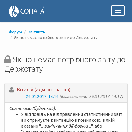
Toggl
naviga
Форум
Звітність
Якщо немає потрібного звіту до Держстату
Якщо немає потрібного звіту до
Держстату
Вiталій (адміністратор)
26.01.2017, 14:16
(Відредаговано: 26.01.2017, 14:17)
Симптоми (будь-який):
У відповідь на відправлений статистичний звіт
ви отримуєте квитанцію з помилкою, в якій
вказано "
...закінчення дії форми...
", або
"
Согласно модели содержимого родительского