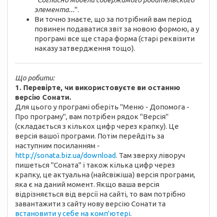
элемента...
".
Ви точно знаєте, що за потрібний вам період
повинен подаватися звіт за новою формою, а у
програмі все ще стара форма (старі реквізити
наказу затвердження тощо).
Що робити:
1. Перевірте, чи використовуєте ви останню
версію Сонати.
Для цього у програмі оберіть "Меню - Допомога -
Про програму", вам потрібен рядок "Версія"
(складається з кількох цифр через крапку). Це
версія вашої програми. Потім перейдіть за
наступним посиланням -
http://sonata.biz.ua/download
. Там зверху ліворуч
пишеться "Соната" і також кілька цифр через
крапку, це актуальна (найсвіжіша) версія програми,
яка є на даний момент. Якщо ваша версія
відрізняється від версії на сайті, то вам потрібно
завантажити з сайту нову версію Сонати та
встановити у себе на комп'ютері
.