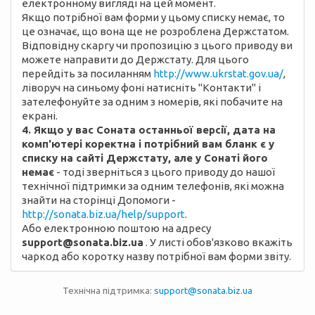
електронному вигляді на цей момент.
Якщо потрібної вам форми у цьому списку немає, то
це означає, що вона ще не розроблена Держстатом.
Відповідну скаргу чи пропозицію з цього приводу ви
можете направити до Держстату. Для цього
перейдіть за посиланням
http://www.ukrstat.gov.ua/
,
ліворуч на синьому фоні натисніть "Контакти" і
зателефонуйте за одним з номерів, які побачите на
екрані.
4. Якщо у вас Соната останньої версії, дата на
комп'ютері коректна і потрібний вам бланк є у
списку на сайті Держстату, але у Сонаті його
немає
- тоді зверніться з цього приводу до нашої
технічної підтримки за одним телефонів, які можна
знайти на сторінці Допомоги -
http://sonata.biz.ua/help/support
.
Або електронною поштою на адресу
support@sonata.biz.ua
. У листі обов'язково вкажіть
чаркод або коротку назву потрібної вам форми звіту.
Технічна підтримка:
support@sonata.biz.ua