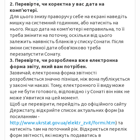
2. Перевірте, чи коректна у вас дата на
комп'ютері.
Для цього знизу праворуч у себе на екрані наведіть
мишку на системний годинник, або натисніть на
нього. Якщо дата на комп'ютері неправильна, то її
треба змінити на поточну, оскільки від цього
залежить наявність бланків у списку Сонати. Після
зміни системної дати обов'язково треба
перезапустити Сонату.
3. Перевірте, чи розроблена вже електронна
форма звіту, який вам потрібен.
Зазвичай, електронна форма звітності
розробляється значно пізніше, ніж вона публікується
у законі чи наказі. Тому, електронного її виду може
ще не бути готового, відповідно і у Сонаті він ніяк не
може з'явитися на цей момент.
Щоб це перевірити, перейдіть до офіційного сайту
Держстату, відкрийте список актуальних форм (за
посиланням -
http://www.ukrstat.gov.ua/elektr_zvit/formi.htm
) та
натисніть там на поточний рік. Відкриється перелік
форм звітності, які можуть подаватись в