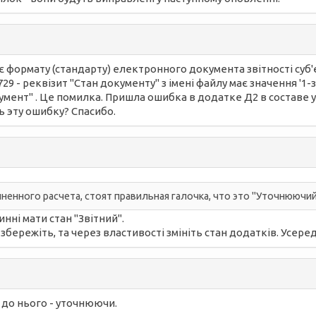
є формату (стандарту) електронного документа звітності су
729 - реквізит "Стан документу"
з імені файлу має значення '1-
кумент"
. Це помилка. Пришла ошибка в додатке Д2 в составе 
ь эту ошибку? Спасибо.
ненного расчета, стоят правильная галочка, что это "Уточнюючи
ні мати стан "Звітний".
збережіть, та через властивості змініть стан додатків. Усеред
 до нього - уточнюючи.