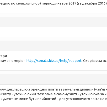
ю по сельхоз (скор) период январь 2017 (за декабрь 2016) 
етри.
ним з номерів -
http://sonata.biz.ua/help/support
. Скоріше за 
у декларацію з орендної плати за земельні ділянки (у зв'яз
ан звіту - уточнюючий; теж саме в самому звіті - уточнююча за 
окумент не може бути прийнятий - для уточнюючого звіта не в