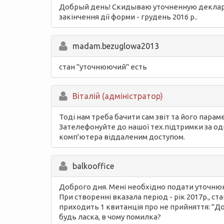
Добрый день! Скидываю уточненную деклараци
закінчення дії форми - грудень 2016 р..
madam.bezuglowa2013
стан "уточнюючий" есть
Вiталій (адміністратор)
Тоді нам треба бачити сам звіт та його парам
Зателефонуйте до нашої тех.підтримки за од
комп'ютера віддаленим доступом.
balkooffice
Доброго дня. Мені необхідно подати уточнююч
При створенні вказала період - рік 2017р., ст
приходить 1 квитанція про не прийняття: "Д
будь ласка, в чому помилка?