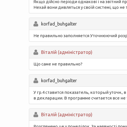
Якщо дійсно періоди однакові і на звітний пр
Нехай вони дивляться у своїй системі, що не 
korfad_buhgalter
Не правильно заполняется Уточнюючий розра
Вiталій (адміністратор)
Що саме не правильно?
korfad_buhgalter
У гр.4 ставится показатель, который уточн.,
в декларации. В программе считается все не 
Вiталій (адміністратор)
Розглянемо це у понеділок. За наявності пом