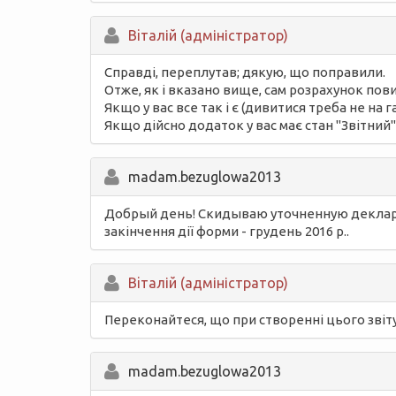
Вiталій (адміністратор)
Справді, переплутав; дякую, що поправили.
Отже, як і вказано вище, сам розрахунок пов
Якщо у вас все так і є (дивитися треба не на
Якщо дійсно додаток у вас має стан "Звітний"
madam.bezuglowa2013
Добрый день! Скидываю уточненную деклараци
закінчення дії форми - грудень 2016 р..
Вiталій (адміністратор)
Переконайтеся, що при створенні цього звіту 
madam.bezuglowa2013