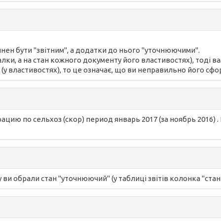
инен бути "звітним", а додатки до нього "уточнюючими".
 галки, а на стан кожного документу його властивостях), тоді
 (у властивостях), то це означає, що ви неправильно його сфо
ю по сельхоз (скор) период январь 2017 (за ноябрь 2016) .
ви обрали стан "уточнюючий" (у таблиці звітів колонка "стан з