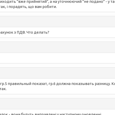
иходить "вже прийнятий", а на уточнюючий "не подано" - у та
так, і порадять, що вам робити.
хунок з ПДВ. Что делать?
 в гр.5 правильный показат, гр.6 должна показывать разницу
так.
илок - вони будуть виправлені у наступному оновленні.