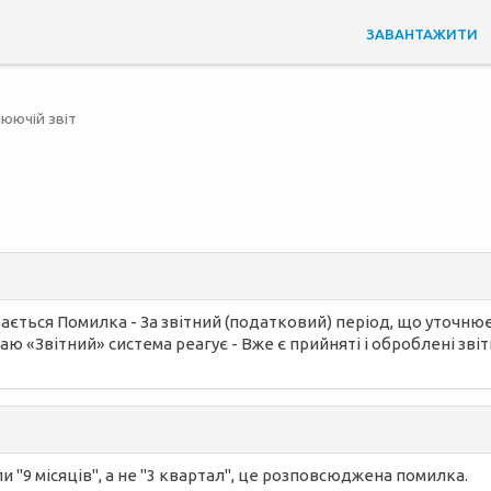
ЗАВАНТАЖИТИ
юючій звіт
мається Помилка - За звітний (податковий) період, що уточнює
даю «Звітний» система реагує - Вже є прийняті і оброблені зв
 "9 місяців", а не "3 квартал", це розповсюджена помилка.