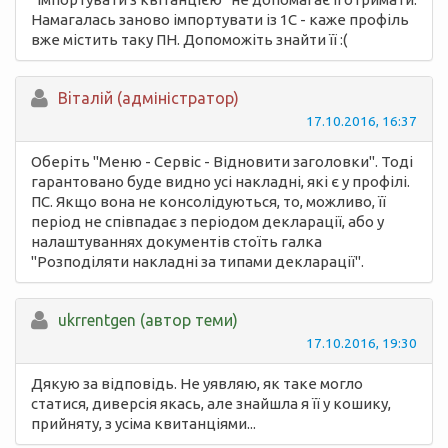
Намагалась заново імпортувати із 1С - каже профіль
вже містить таку ПН. Допоможіть знайти її :(
Вiталій (адміністратор)
17.10.2016, 16:37
Оберіть "Меню - Сервіс - Відновити заголовки". Тоді
гарантовано буде видно усі накладні, які є у профілі.
ПС. Якщо вона не консолідуються, то, можливо, її
період не співпадає з періодом декларації, або у
налаштуваннях документів стоїть галка
"Розподіляти накладні за типами декларації".
ukrrentgen (автор теми)
17.10.2016, 19:30
Дякую за відповідь. Не уявляю, як таке могло
статися, диверсія якась, але знайшла я її у кошику,
прийняту, з усіма квитанціями...