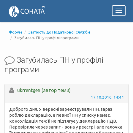
Toggl
naviga
Форум
Звітність до Податкової служби
Загубилась ПН у профілі програми
Загубилась ПН у профілі
програми
ukrrentgen (автор теми)
17.10.2016, 14:44
Доброго дня. У вересні зареєстрували ПН, зараз
роблю декларацію, а певної ПН у списку немає,
консолідація теж її не підтягує у декларацію ПДВ.
Перевірила через запит - вона у реєстрі, але галочка
"імпортувати з квітанцією" не допомагає її отримати.