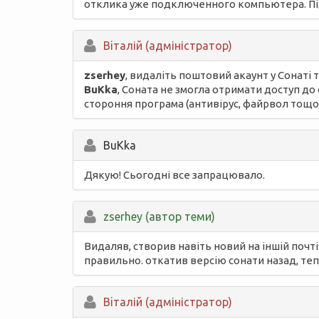
отклика уже подключенного компьютера. Під
Вiталій (адміністратор)
zserhey
, видаліть поштовий акаунт у Сонаті 
BuKka
, Соната не змогла отримати доступ д
стороння програма (антивірус, файрвол тощо
BuKka
Дякую! Сьогодні все запрацювало.
zserhey (автор теми)
Видаляв, створив навіть новий на іншій почті
правильно. откатив версію сонати назад, тепер
Вiталій (адміністратор)