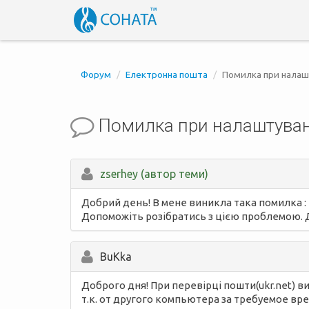
Форум
Електронна пошта
Помилка при налаш
Помилка при налаштуванн
zserhey (автор теми)
Добрий день! В мене виникла така помилка :
Допоможіть розібратись з цією проблемою.
BuKka
Доброго дня! При перевірці пошти(ukr.net) 
т.к. от другого компьютера за требуемое в