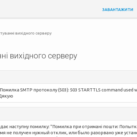
ЗАВАНТАЖИТИ
туванні вихідного серверу
і вихідного серверу
 Помилка SMTP протоколу (503): 503 STARTTLS command used wh
 Дякую
видає наступну помилку: "Помилка при отримані пошти: Попы
ремя не получен нужный отклик, или было разорвано уже уст