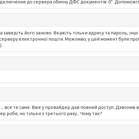
ключення до сервера обміну ДФС документів: 0". Допоможіт
та заведіть його заново. Вкажіть тільки адресу та пароль, ін
о серверу електронної пошти. Можливо, у цей момент були про
).
 ... все те саме. Вже у провайдер дав повний доступ. Дзвонив 
 робе, но тільки з третього разу... Чому так?