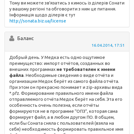
Тому ви можете зв'язатись з кимось із ділерів Сонати
у вашому регіоні та обговорити з ним це питання.
Інформація щодо ділерів є тут
http://sonata.biz.ua/license
Баланс
16.04.2014, 17:51
Добрый день. У Медка есть одно ощутимое
преимущество: импорт отчётов, созданных во
внешних программах
не требователен к имени
файла
. Необходимые сведения о виде отчёта и
организации Медок берёт из самого файла отчёта.
При этом он прекрасно понимает и zip-архивы вида
*.pfz. Формирование правильного имени файла
отправляемого отчёта Медок берёт на себя. Эта его
особенность очень полезна, если отчёты
формируются не в программе "ОПЗ", которая сама
формирует файл, а в любом другом ПО. В общем,
если бы Соната сняла с пользователей (взяла на
себя) необходимость формировать правильное имя