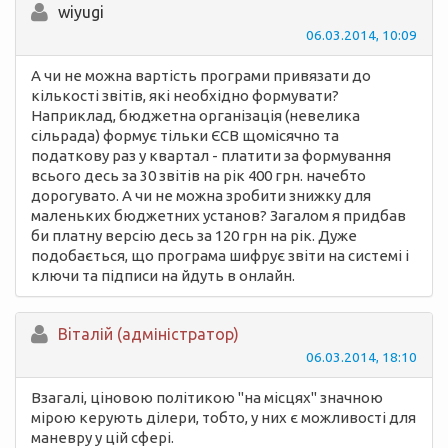
wiyugi
06.03.2014, 10:09
А чи не можна вартість програми привязати до
кількості звітів, які необхідно формувати?
Наприклад, бюджетна організація (невелика
сільрада) формує тільки ЄСВ щомісячно та
податкову раз у квартал - платити за формування
всього десь за 30 звітів на рік 400 грн. начебто
дорогувато. А чи не можна зробити знижку для
маленьких бюджетних установ? Загалом я придбав
би платну версію десь за 120 грн на рік. Дуже
подобається, що програма шифрує звіти на системі і
ключи та підписи на йдуть в онлайн.
Вiталій (адміністратор)
06.03.2014, 18:10
Взагалі, ціновою політикою "на місцях" значною
мірою керують ділери, тобто, у них є можливості для
маневру у цій сфері.