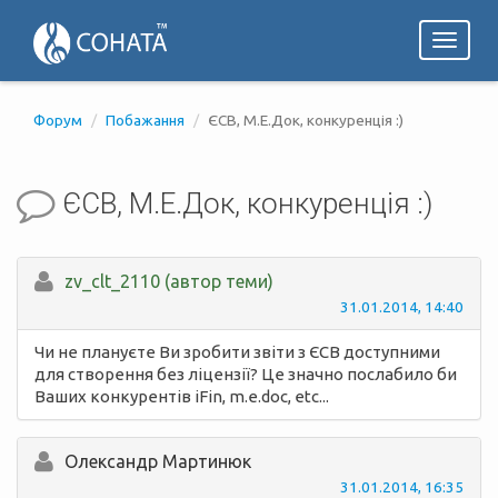
Toggl
naviga
Форум
Побажання
ЄСВ, М.Е.Док, конкуренція :)
ЄСВ, М.Е.Док, конкуренція :)
zv_clt_2110 (автор теми)
31.01.2014, 14:40
Чи не плануєте Ви зробити звіти з ЄСВ доступними
для створення без ліцензії? Це значно послабило би
Ваших конкурентів iFin, m.e.doc, etc...
Олександр Мартинюк
31.01.2014, 16:35