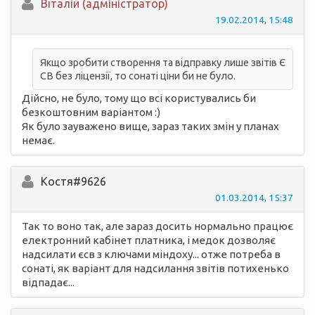
Вiталій (адміністратор)
19.02.2014, 15:48
Якщо зробити створення та відправку лише звітів Є
СВ без ліцензії, то сонаті ціни би не було.
Дійсно, не було, тому що всі користувались би
безкоштовним варіантом :)
Як було зауважено вище, зараз таких змін у планах
немає.
Костя#9626
01.03.2014, 15:37
Так то воно так, але зараз досить нормально працює
електронний кабінет платника, і медок дозволяє
надсилати єсв з ключами міндоху... отже потреба в
сонаті, як варіант для надсилання звітів потихенько
відпадає...