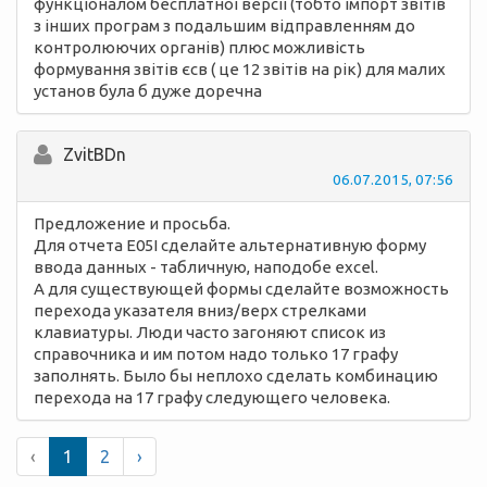
функціоналом бесплатної версії (тобто імпорт звітів
з інших програм з подальшим відправленням до
контролюючих органів) плюс можливість
формування звітів єсв ( це 12 звітів на рік) для малих
установ була б дуже доречна
ZvitBDn
06.07.2015, 07:56
Предложение и просьба.
Для отчета Е05І сделайте альтернативную форму
ввода данных - табличную, наподобе excel.
А для существующей формы сделайте возможность
перехода указателя вниз/верх стрелками
клавиатуры. Люди часто загоняют список из
справочника и им потом надо только 17 графу
заполнять. Было бы неплохо сделать комбинацию
перехода на 17 графу следующего человека.
‹
1
2
›