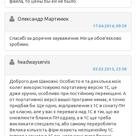
файла, то цены бы ей не было.
Олександр Мартинюк
17.04.2014, 09:59
Спасибі за доречне зауваження. Ми це обов'язково
зробимо.
headwayservis
03.03.2015, 23:38
Доброго дня Шановні. Особисто я та декілька моїх
колег використовуємо портативну версію 1С, це
дуже зручно, особливо при постійному переміщені. А
от портативної версії вашої програми немає, я точно
придбав би. Ще одно, відправлення з 1С в сонату ПН
це класно, але у вас є перевага над 1С в тім, що ви
оновлюєте бланки ПН одразу, а в 1С ще треба
викликати спеціаліста, або самому переробляти.
Велика кількість фірм юзають неліцензійну 1С.
Імпорт з сонати в 1С ось чого мені дуже бракує.