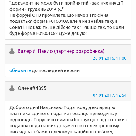
"Документ не може бути прийнятий - закінчення дії
форми - грудень 2014 р.."
На форумі ОПЗ прочилата, що наче з 1го січня
подається форма F0100108, але я не знайла таку в
Сонаті. Підкажіть, це дійсно так? І якщо так, то коли
буде форма F0100108? Дуже дякую!
Валерій, Павло (партнер розробника)
20.01.2016, 11:00
обновите
до последней версии
Олена#4895
04.01.2017, 12:54
Доброго дня! Надсилаю Податкову декларацію
платника єдиного податка і ось, що приходить у
відповідь: Порушено вимоги Інструкції з підготовки і
подання податкових документів в електронному
вигляді засобами телекомунікаційного зв'язку,