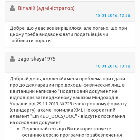
Вiталій (адміністратор)
18.01.2016, 12:36
Добре, що у вас все вирішилося, але погано, що при
цьому треба видзвонювати податківців чи
"оббивати пороги".
zagorskaya1975
18.01.2016, 13:18
Добрый день, коллеги! у меня проблема при сдачи
про до декларации про доходы физических лиц. в
квитанции написано "Податковий документ не
відповідає затвердженому наказом Міндоходів
України від 29.11.2013 №729 електронному формату
(стандарту), а саме: помилка XML Некоректний
елемент "LINKED_DOCS/DOC" - відсутнє посилання
на основний документ
Переконайтесь що Ви використовуете
останню версію програмного забезпечення