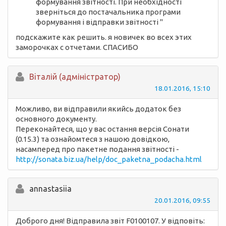
формування звітності. При необхідності
зверніться до постачальника програми
формування і відправки звітності "
подскажите как решить. я новичек во всех этих
заморочках с отчетами. СПАСИБО
Вiталій (адміністратор)
18.01.2016, 15:10
Можливо, ви відправили якийсь додаток без
основного документу.
Переконайтеся, що у вас остання версія Сонати
(0.15.3) та ознайомтеся з нашою довідкою,
насамперед про пакетне подання звітності -
http://sonata.biz.ua/help/doc_paketna_podacha.html
annastasiia
20.01.2016, 09:55
Доброго дня! Відправила звіт F0100107. У відповіть: