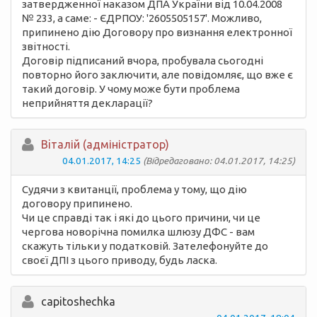
затвердженної наказом ДПА України від 10.04.2008
№ 233, а саме: - ЄДРПОУ: '2605505157'. Можливо,
припинено дію Договору про визнання електронної
звітності.
Договір підписаний вчора, пробувала сьогодні
повторно його заключити, але повідомляє, що вже є
такий договір. У чому може бути проблема
неприйняття декларації?
Вiталій (адміністратор)
04.01.2017, 14:25
(Відредаговано: 04.01.2017, 14:25)
Судячи з квитанції, проблема у тому, що дію
договору припинено.
Чи це справді так і які до цього причини, чи це
чергова новорічна помилка шлюзу ДФС - вам
скажуть тільки у податковій. Зателефонуйте до
своєї ДПІ з цього приводу, будь ласка.
capitoshechka