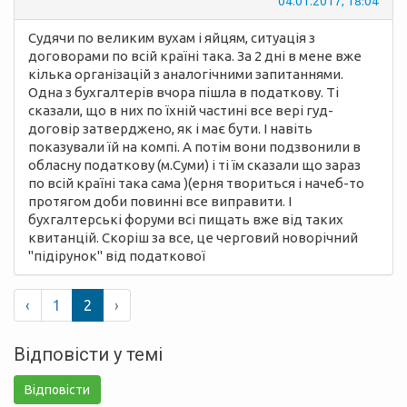
04.01.2017, 18:04
Судячи по великим вухам і яйцям, ситуація з
договорами по всій країні така. За 2 дні в мене вже
кілька організацій з аналогічними запитаннями.
Одна з бухгалтерів вчора пішла в податкову. Ті
сказали, що в них по їхній частині все вері гуд-
договір затверджено, як і має бути. І навіть
показували їй на компі. А потім вони подзвонили в
обласну податкову (м.Суми) і ті їм сказали що зараз
по всій країні така сама )(ерня твориться і начеб-то
протягом доби повинні все виправити. І
бухгалтерські форуми всі пищать вже від таких
квитанцій. Скоріш за все, це черговий новорічний
"підірунок" від податкової
‹
1
2
›
Відповісти у темі
Відповісти