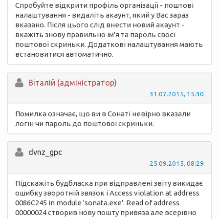
Спробуйте відкрити профіль організації - поштові
налаштування - видаліть акаунт, який у Вас зараз
вказано. Після цього слід внести новий акаунт -
вкажіть знову правильно ім'я та пароль своєї
поштової скриньки. Додаткові налаштування мають
встановитися автоматично.
Вiталій (адміністратор)
31.07.2015, 15:30
Помилка означає, що ви в Сонаті невірно вказали
логін чи пароль до поштової скриньки.
dvnz_gpc
25.09.2015, 08:29
Підскажіть будбласка при відправлені звіту викидає
ошибку зворотній звязок і Access violation at address
0086C245 in module 'sonata.exe'. Read of address
00000024 створив нову пошту привяза але всерівно