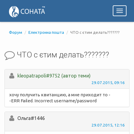
Toggl
naviga
Форум
Електронна пошта
ЧТО с єтим делать???????
ЧТО с єтим делать???????
kleopatrapoli#9752 (автор теми)
29.07.2015, 09:16
хочу получить квитанцию, а мне приходит то -
-ERR Failed. Incorrect username/password
Ольга#1446
29.07.2015, 12:16